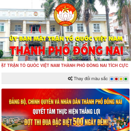
TRẬN TỔ QUỐC VIỆT NAM THÀNH PHỐ ĐỒNG NAI TÍCH CỰC HƯỞNG
Thay đổi màu sắc