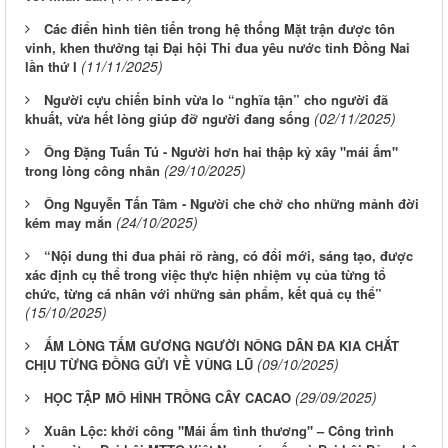
Các điển hình tiên tiến trong hệ thống Mặt trận được tôn
vinh, khen thưởng tại Đại hội Thi đua yêu nước tỉnh Đồng Nai
(11/11/2025)
lần thứ I
Người cựu chiến binh vừa lo “nghĩa tận” cho người đã
(02/11/2025)
khuất, vừa hết lòng giúp đỡ người đang sống
Ông Đặng Tuấn Tú - Người hơn hai thập kỷ xây "mái ấm"
(29/10/2025)
trong lòng công nhân
Ông Nguyễn Tấn Tâm - Người che chở cho những mảnh đời
(24/10/2025)
kém may mắn
“Nội dung thi đua phải rõ ràng, có đổi mới, sáng tạo, được
xác định cụ thể trong việc thực hiện nhiệm vụ của từng tổ
chức, từng cá nhân với những sản phẩm, kết quả cụ thể”
(15/10/2025)
ẤM LÒNG TẤM GƯƠNG NGƯỜI NÔNG DÂN ĐA KIA CHẮT
(09/10/2025)
CHỊU TỪNG ĐỒNG GỬI VỀ VÙNG LŨ
(29/09/2025)
HỌC TẬP MÔ HÌNH TRỒNG CÂY CACAO
Xuân Lộc: khởi công "Mái ấm tình thương" – Công trình