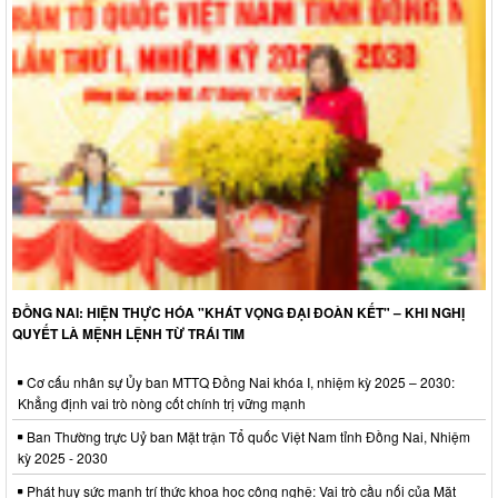
ĐỒNG NAI: HIỆN THỰC HÓA "KHÁT VỌNG ĐẠI ĐOÀN KẾT" – KHI NGHỊ
QUYẾT LÀ MỆNH LỆNH TỪ TRÁI TIM
Cơ cấu nhân sự Ủy ban MTTQ Đồng Nai khóa I, nhiệm kỳ 2025 – 2030:
Khẳng định vai trò nòng cốt chính trị vững mạnh
Ban Thường trực Uỷ ban Mặt trận Tổ quốc Việt Nam tỉnh Đồng Nai, Nhiệm
kỳ 2025 - 2030
Phát huy sức mạnh trí thức khoa học công nghệ: Vai trò cầu nối của Mặt