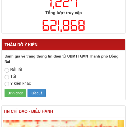
1,227
Tổng lượt truy cập
621,868
THĂM DÒ Ý KIẾN
Đánh giá về trang thông tin điện tử UBMTTQVN Thành phố Đồng
Nai
Rất tốt
Tốt
Ý kiến khác
TIN CHỈ ĐẠO - ĐIỀU HÀNH