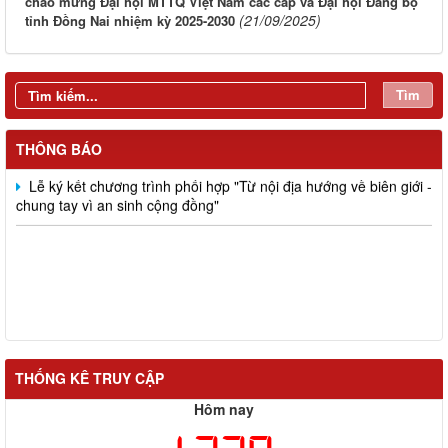
chào mừng Đại hội MTTQ Việt Nam các cấp và Đại hội Đảng bộ
(21/09/2025)
tỉnh Đồng Nai nhiệm kỳ 2025-2030
Tìm
Đồng chí Nguyễn Tấn Phú dự, chỉ đạo Hội nghị giao ban công
tác Mặt trận quý I năm 2026 và ký kết giao ước thi đua của cụm
thi đua số 5
THÔNG BÁO
Lễ ký kết chương trình phối hợp "Từ nội địa hướng về biên giới -
chung tay vì an sinh cộng đồng"
THỐNG KÊ TRUY CẬP
Hôm nay