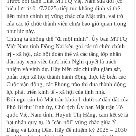
Trước bối cảnh Luật MTTQ Việt Nam sửa đổi (có
hiệu lực từ 01/7/2025) tiếp tục khẳng định vị thế
liên minh chính trị vững chắc của Mặt trận, vai trò
của các tổ chức thành viên chưa bao giờ quan trọng
như lúc này.
Chúng ta không thể "đi một mình". Ủy ban MTTQ
Việt Nam tỉnh Đồng Nai kêu gọi các tổ chức chính
trị - xã hội, các hội đoàn thể và các tầng lớp nhân
dân hãy xem việc thực hiện Nghị quyết là trách
nhiệm và vinh dự. Hãy biến các chỉ tiêu giám sát,
phản biện xã hội thành hành động thực tế; biến các
Cuộc vận động, các Phong trào thi đua thành động
lực phát triển kinh tế - xã hội của tỉnh nhà.
Đội ngũ cán bộ Mặt trận khóa I, dưới sự dẫn dắt của
Phó Bí thư Tỉnh ủy, Chủ tịch Ủy ban Mặt trận Tổ
quốc Việt Nam tỉnh, Huỳnh Thị Hằng, cam kết sẽ là
hạt nhân quy tụ, là "cầu nối" vững chắc giữa Ý
Đảng và Lòng Dân. Hãy để nhiệm kỳ 2025 – 2030