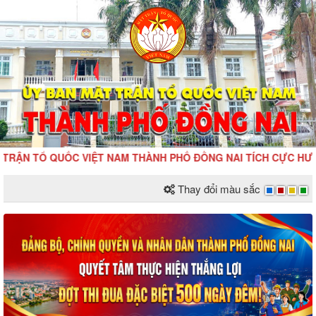
TỔ QUỐC VIỆT NAM THÀNH PHỐ ĐỒNG NAI TÍCH CỰC HƯỞNG ỨNG 
Thay đổi màu sắc