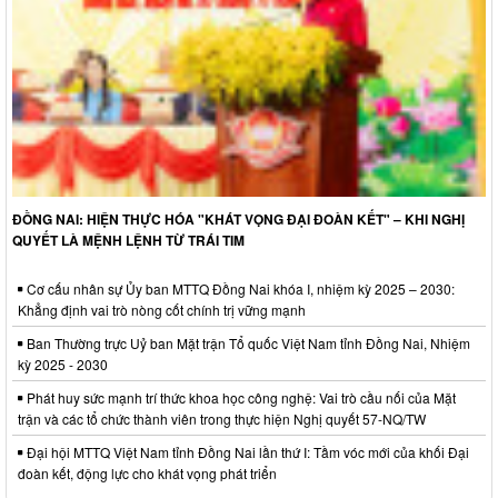
ĐỒNG NAI: HIỆN THỰC HÓA "KHÁT VỌNG ĐẠI ĐOÀN KẾT" – KHI NGHỊ
QUYẾT LÀ MỆNH LỆNH TỪ TRÁI TIM
Cơ cấu nhân sự Ủy ban MTTQ Đồng Nai khóa I, nhiệm kỳ 2025 – 2030:
Khẳng định vai trò nòng cốt chính trị vững mạnh
Ban Thường trực Uỷ ban Mặt trận Tổ quốc Việt Nam tỉnh Đồng Nai, Nhiệm
kỳ 2025 - 2030
Phát huy sức mạnh trí thức khoa học công nghệ: Vai trò cầu nối của Mặt
trận và các tổ chức thành viên trong thực hiện Nghị quyết 57-NQ/TW
Đại hội MTTQ Việt Nam tỉnh Đồng Nai lần thứ I: Tầm vóc mới của khối Đại
đoàn kết, động lực cho khát vọng phát triển