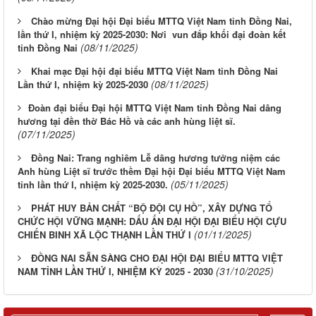
Chào mừng Đại hội Đại biểu MTTQ Việt Nam tỉnh Đồng Nai,
lần thứ I, nhiệm kỳ 2025-2030: Nơi vun đắp khối đại đoàn kết
(08/11/2025)
tỉnh Đồng Nai
Khai mạc Đại hội đại biểu MTTQ Việt Nam tỉnh Đồng Nai
(08/11/2025)
Lần thứ I, nhiệm kỳ 2025-2030
​Đoàn đại biểu Đại hội MTTQ Việt Nam tỉnh Đồng Nai dâng
hương tại đền thờ Bác Hồ và các anh hùng liệt sĩ.
(07/11/2025)
Đồng Nai: Trang nghiêm Lễ dâng hương tưởng niệm các
Anh hùng Liệt sĩ trước thềm Đại hội Đại biểu MTTQ Việt Nam
(05/11/2025)
tỉnh lần thứ I, nhiệm kỳ 2025-2030.
PHÁT HUY BẢN CHẤT “BỘ ĐỘI CỤ HỒ”, XÂY DỰNG TỔ
CHỨC HỘI VỮNG MẠNH: DẤU ẤN ĐẠI HỘI ĐẠI BIỂU HỘI CỰU
(01/11/2025)
CHIẾN BINH XÃ LỘC THẠNH LẦN THỨ I
ĐỒNG NAI SẴN SÀNG CHO ĐẠI HỘI ĐẠI BIỂU MTTQ VIỆT
(31/10/2025)
NAM TỈNH LẦN THỨ I, NHIỆM KỲ 2025 - 2030