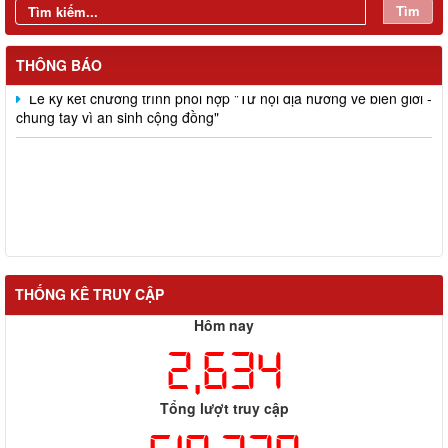
Tìm
Đồng chí Nguyễn Tấn Phú dự, chỉ đạo Hội nghị giao ban công
tác Mặt trận quý I năm 2026 và ký kết giao ước thi đua của cụm
thi đua số 5
THÔNG BÁO
Lễ ký kết chương trình phối hợp "Từ nội địa hướng về biên giới -
chung tay vì an sinh cộng đồng"
THỐNG KÊ TRUY CẬP
Hôm nay
2,634
Tổng lượt truy cập