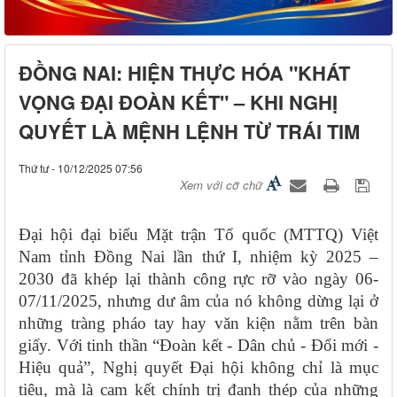
ĐỒNG NAI: HIỆN THỰC HÓA "KHÁT
VỌNG ĐẠI ĐOÀN KẾT" – KHI NGHỊ
QUYẾT LÀ MỆNH LỆNH TỪ TRÁI TIM
Thứ tư - 10/12/2025 07:56
Xem với cỡ chữ
Đại hội đại biểu Mặt trận Tổ quốc (MTTQ) Việt
Nam tỉnh Đồng Nai lần thứ I, nhiệm kỳ 2025 –
2030 đã khép lại thành công rực rỡ vào ngày 06-
07/11/2025, nhưng dư âm của nó không dừng lại ở
những tràng pháo tay hay văn kiện nằm trên bàn
giấy. Với tinh thần “Đoàn kết - Dân chủ - Đổi mới -
Hiệu quả”, Nghị quyết Đại hội không chỉ là mục
tiêu, mà là cam kết chính trị đanh thép của những