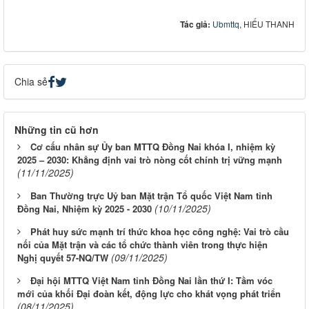
Tác giả:
Ubmttq
, HIẾU THANH
Chia sẻ
Những tin cũ hơn
Cơ cấu nhân sự Ủy ban MTTQ Đồng Nai khóa I, nhiệm kỳ
2025 – 2030: Khẳng định vai trò nòng cốt chính trị vững mạnh
(11/11/2025)
Ban Thường trực Uỷ ban Mặt trận Tổ quốc Việt Nam tỉnh
(10/11/2025)
Đồng Nai, Nhiệm kỳ 2025 - 2030
Phát huy sức mạnh trí thức khoa học công nghệ: Vai trò cầu
nối của Mặt trận và các tổ chức thành viên trong thực hiện
(09/11/2025)
Nghị quyết 57-NQ/TW
Đại hội MTTQ Việt Nam tỉnh Đồng Nai lần thứ I: Tầm vóc
mới của khối Đại đoàn kết, động lực cho khát vọng phát triển
(08/11/2025)