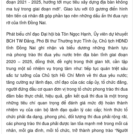
đoạn 2021 - 2025, hướng tới mục tiêu xây dựng địa bàn không
ma tuý trong giai đoạn mới”. Giao lưu với 03 gương điển hình
tiên tiến cá nhân đã góp phần tạo nên những dấu ấn thi đua rực
rỡ của tỉnh Đồng Nai.
Phát biểu chỉ đạo Đại hội bà Tôn Ngọc Hạnh, Ủy viên dự khuyết
BCH TW Đảng, Phó Bí thư Thường trực Tỉnh ủy, Chủ tịch HĐND
tỉnh Đồng Nai ghi nhận và biểu dương những thành tựu
mà phong trào thi đua yêu nước trên địa bàn tỉnh giai đoạn
2020 – 2025, đồng thời, đề nghị trong thời gian tới, cần tập
trung một số nhiệm vụ trọng tâm như: tiếp tục quán triệt sâu
sắc tư tưởng của Chủ tịch Hồ Chí Minh về thi đua yêu nước;
tăng cường sự lãnh đạo, chỉ đạo của các cấp ủy, tổ chức đảng,
người đứng đầu cơ quan đơn vị trong tổ chức phong trào thi đua
đảm bảo thực chất, hiệu quả, gắn kết quả thi đua là một trong
những tiêu chí quan trọng để đánh giá mức độ hoàn thành
nhiệm vụ của cán bộ lãnh đạo quản lý các cấp; hình thức tổ
chức phải đa dạng, phong phú, đối tượng thi đua phải rộng rãi,
các phong trào thi đua phải được lan tỏa mạnh mẽ trong mỗi cá
nhân, mỗi gia đình, mỗi tổ chức, trở thành phong trào “Người