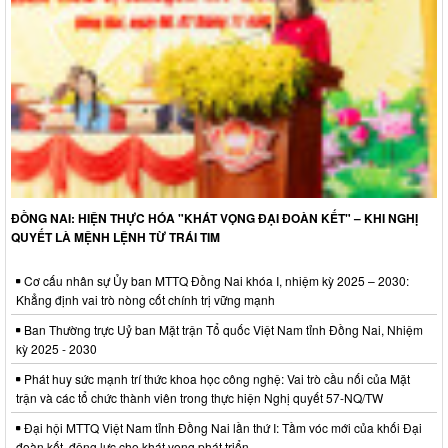
ĐỒNG NAI: HIỆN THỰC HÓA "KHÁT VỌNG ĐẠI ĐOÀN KẾT" – KHI NGHỊ
QUYẾT LÀ MỆNH LỆNH TỪ TRÁI TIM
Cơ cấu nhân sự Ủy ban MTTQ Đồng Nai khóa I, nhiệm kỳ 2025 – 2030:
Khẳng định vai trò nòng cốt chính trị vững mạnh
Ban Thường trực Uỷ ban Mặt trận Tổ quốc Việt Nam tỉnh Đồng Nai, Nhiệm
kỳ 2025 - 2030
Phát huy sức mạnh trí thức khoa học công nghệ: Vai trò cầu nối của Mặt
trận và các tổ chức thành viên trong thực hiện Nghị quyết 57-NQ/TW
Đại hội MTTQ Việt Nam tỉnh Đồng Nai lần thứ I: Tầm vóc mới của khối Đại
đoàn kết, động lực cho khát vọng phát triển