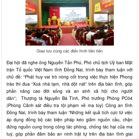
Giao lưu cùng các điển hình tiên tiến
Đại hội đã nghe ông Nguyễn Tấn Phú, Phó chủ tịch Uỷ ban Mặt
trận Tổ quốc Việt Nam tỉnh Đồng Nai, trình bày tham luận với
chủ đề: “Phát huy vai trò nòng cốt trong việc thực hiện Phong
trào thi đua “Xoá nhà tạm, nhà dột nát” trên địa bàn tỉnh, góp
phần nâng cao đời sống và an sinh xã hội cho người
dân”; Thượng tá Nguyễn Bá Tình, Phó trưởng Phòng PC04
(Phòng Cảnh sát điều tra tội phạm về ma túy) Công an tỉnh
Đồng Nai, trình bày tham luận “Những kết quả tích cực từ việc
áp dụng đồng bộ các biện pháp kéo giảm nguồn cầu, chặn
đứng nguồn cung trong công tác phòng, chống tác hại của ma
tuý, góp phần đảm bảo an ninh trật tự trên địa bàn tỉnh giai