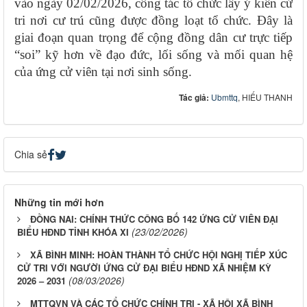
vào ngày 02/02/2026, công tác tổ chức lấy ý kiến cử
tri nơi cư trú cũng được đồng loạt tổ chức. Đây là
giai đoạn quan trọng để cộng đồng dân cư trực tiếp
“soi” kỹ hơn về đạo đức, lối sống và mối quan hệ
của ứng cử viên tại nơi sinh sống.
Tác giả:
Ubmttq
, HIẾU THANH
Chia sẻ
Những tin mới hơn
ĐỒNG NAI: CHÍNH THỨC CÔNG BỐ 142 ỨNG CỬ VIÊN ĐẠI
(23/02/2026)
BIỂU HĐND TỈNH KHÓA XI
XÃ BÌNH MINH: HOÀN THÀNH TỔ CHỨC HỘI NGHỊ TIẾP XÚC
CỬ TRI VỚI NGƯỜI ỨNG CỬ ĐẠI BIỂU HĐND XÃ NHIỆM KỲ
(08/03/2026)
2026 – 2031
MTTQVN VÀ CÁC TỔ CHỨC CHÍNH TRỊ - XÃ HỘI XÃ BÌNH