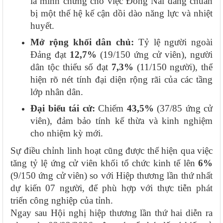
là minh chứng cho việc Đồng Nai đang chuẩn
bị một thế hệ kế cận dồi dào năng lực và nhiệt
huyết.
Mở rộng khối dân chủ:
Tỷ lệ người ngoài
Đảng đạt
12,7%
(19/150 ứng cử viên), người
dân tộc thiểu số đạt
7,3%
(11/150 người), thể
hiện rõ nét tính đại diện rộng rãi của các tầng
lớp nhân dân.
Đại biểu tái cử:
Chiếm
43,5%
(37/85
ứng cử
viên
), đảm bảo tính kế thừa và kinh nghiệm
cho nhiệm kỳ mới.
Sự điều chỉnh linh hoạt cũng được thể hiện qua việc
tăng tỷ lệ ứng cử viên khối tổ chức kinh tế lên
6%
(9/150 ứng cử viên) so với Hiệp thương lần thứ nhất
dự kiến 07 người, để phù hợp với thực tiễn phát
triển công nghiệp của tỉnh.
Ngay sau Hội nghị hiệp thương lần thứ hai diễn ra