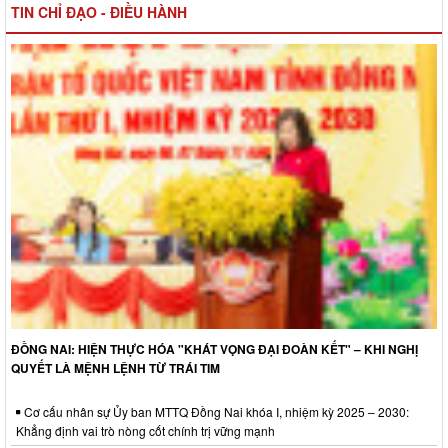
TIN CHỈ ĐẠO - ĐIỀU HÀNH
ĐỒNG NAI: HIỆN THỰC HÓA "KHÁT VỌNG ĐẠI ĐOÀN KẾT" – KHI NGHỊ
QUYẾT LÀ MỆNH LỆNH TỪ TRÁI TIM
Cơ cấu nhân sự Ủy ban MTTQ Đồng Nai khóa I, nhiệm kỳ 2025 – 2030:
Khẳng định vai trò nòng cốt chính trị vững mạnh