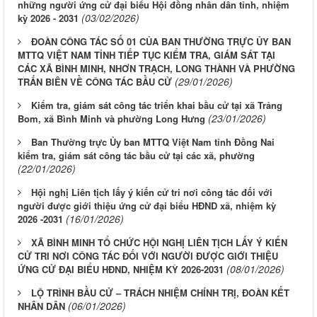
những người ứng cử đại biểu Hội đồng nhân dân tỉnh, nhiệm
(03/02/2026)
kỳ 2026 - 2031
ĐOÀN CÔNG TÁC SỐ 01 CỦA BAN THƯỜNG TRỰC ỦY BAN
MTTQ VIỆT NAM TỈNH TIẾP TỤC KIỂM TRA, GIÁM SÁT TẠI
CÁC XÃ BÌNH MINH, NHƠN TRẠCH, LONG THÀNH VÀ PHƯỜNG
(29/01/2026)
TRẤN BIÊN VỀ CÔNG TÁC BẦU CỬ
Kiểm tra, giám sát công tác triển khai bầu cử tại xã Trảng
(23/01/2026)
Bom, xã Bình Minh và phường Long Hưng
Ban Thường trực Ủy ban MTTQ Việt Nam tỉnh Đồng Nai
kiểm tra, giám sát công tác bầu cử tại các xã, phường
(22/01/2026)
Hội nghị Liên tịch lấy ý kiến cử tri nơi công tác đối với
người được giới thiệu ứng cử đại biểu HĐND xã, nhiệm kỳ
(16/01/2026)
2026 -2031
XÃ BÌNH MINH TỔ CHỨC HỘI NGHỊ LIÊN TỊCH LẤY Ý KIẾN
CỬ TRI NƠI CÔNG TÁC ĐỐI VỚI NGƯỜI ĐƯỢC GIỚI THIỆU
(08/01/2026)
ỨNG CỬ ĐẠI BIỂU HĐND, NHIỆM KỲ 2026-2031
LỘ TRÌNH BẦU CỬ – TRÁCH NHIỆM CHÍNH TRỊ, ĐOÀN KẾT
(06/01/2026)
NHÂN DÂN