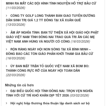
MINH RA MẮT CÁC ĐỘI HÌNH TÌNH NGUYỆN HỖ TRỢ BẦU CỬ
(11/03/2026)
CÔNG TY GOLF LONG THÀNH BÀN GIAO TUYẾN ĐƯỜNG
DÂN SINH TRỊ GIÁ 1,2 TỶ ĐỒNG TẠI XÃ XUÂN QUẾ
(13/03/2026)
ẤM ÁP NGHĨA TÌNH: BAN TỪ THIỆN XÃ HỘI GIÁO HỘI PHẬT
GIÁO VIỆT NAM TỈNH ĐỒNG NAI TRAO QUÀ TRI ÂN CÁC MẸ
(16/03/2026)
VIỆT NAM ANH HÙNG VÀ NGƯỜI CÓ CÔNG
RỘN RÀNG NGÀY HỘI NON SÔNG TẠI XÃ BÌNH MINH –
ĐỒNG BÀO CÁC TÔN GIÁO PHẤN KHỞI THAM GIA BẦU CỬ
(16/03/2026)
ỦY BAN MẶT TRẬN TỔ QUỐC VIỆT NAM XÃ BOM BO:
THÀNH CÔNG RỰC RỠ CỦA NGÀY HỘI TOÀN DÂN
(22/03/2026)
Những tin cũ hơn
ĐẠI BIỂU QUỐC HỘI TỈNH ĐỒNG NAI: TRỌN VẸN NGHĨA
(03/02/2026)
TÌNH VỚI CỬ TRÍ KHÓ KHĂN DỊP TẾT 2026
Hội nghị hiệp thương thỏa thuận lập danh sách sơ bộ