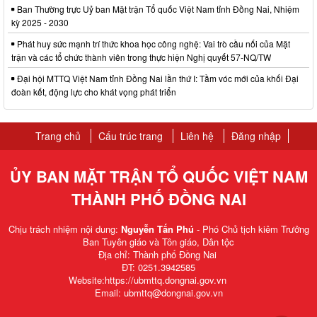
Ban Thường trực Uỷ ban Mặt trận Tổ quốc Việt Nam tỉnh Đồng Nai, Nhiệm
kỳ 2025 - 2030
Phát huy sức mạnh trí thức khoa học công nghệ: Vai trò cầu nối của Mặt
trận và các tổ chức thành viên trong thực hiện Nghị quyết 57-NQ/TW
Đại hội MTTQ Việt Nam tỉnh Đồng Nai lần thứ I: Tầm vóc mới của khối Đại
đoàn kết, động lực cho khát vọng phát triển
Trang chủ
Cấu trúc trang
Liên hệ
Đăng nhập
ỦY BAN MẶT TRẬN TỔ QUỐC VIỆT NAM
THÀNH PHỐ ĐỒNG NAI
Chịu trách nhiệm nội dung:
Nguyễn Tấn Phú
- Phó Chủ tịch kiêm Trưởng
Ban Tuyên giáo và Tôn giáo, Dân tộc
Địa chỉ: Thành phố Đồng Nai
ĐT: 0251.3942585
Website:https://ubmttq.dongnai.gov.vn
Email: ubmttq@dongnai.gov.vn​