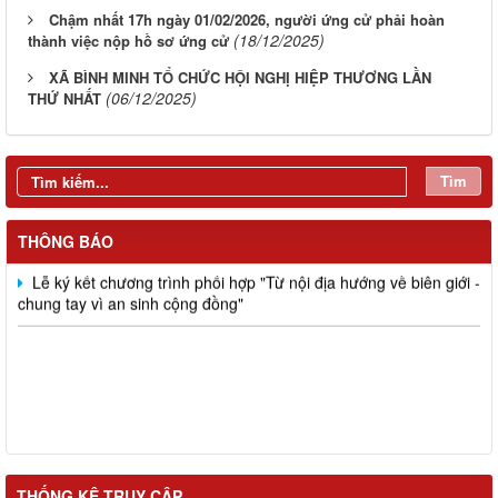
Chậm nhất 17h ngày 01/02/2026, người ứng cử phải hoàn
(18/12/2025)
thành việc nộp hồ sơ ứng cử
XÃ BÌNH MINH TỔ CHỨC HỘI NGHỊ HIỆP THƯƠNG LẦN
(06/12/2025)
THỨ NHẤT
Tìm
Đồng chí Nguyễn Tấn Phú dự, chỉ đạo Hội nghị giao ban công
tác Mặt trận quý I năm 2026 và ký kết giao ước thi đua của cụm
thi đua số 5
THÔNG BÁO
Lễ ký kết chương trình phối hợp "Từ nội địa hướng về biên giới -
chung tay vì an sinh cộng đồng"
THỐNG KÊ TRUY CẬP