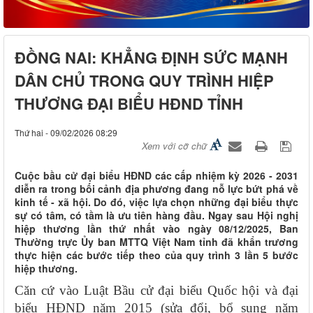
ĐỒNG NAI: KHẲNG ĐỊNH SỨC MẠNH
DÂN CHỦ TRONG QUY TRÌNH HIỆP
THƯƠNG ĐẠI BIỂU HĐND TỈNH
Thứ hai - 09/02/2026 08:29
Xem với cỡ chữ
Cuộc bầu cử đại biểu HĐND các cấp nhiệm kỳ 2026 - 2031
diễn ra trong bối cảnh địa phương đang nỗ lực bứt phá về
kinh tế - xã hội. Do đó, việc lựa chọn những đại biểu thực
sự có tâm, có tầm là ưu tiên hàng đầu. Ngay sau Hội nghị
hiệp thương lần thứ nhất vào ngày 08/12/2025, Ban
Thường trực Ủy ban MTTQ Việt Nam tỉnh đã khẩn trương
thực hiện các bước tiếp theo của quy trình 3 lần 5 bước
hiệp thương.
Căn cứ vào Luật Bầu cử đại biểu Quốc hội và đại
biểu HĐND năm 2015 (sửa đổi, bổ sung năm