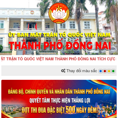
RẬN TỔ QUỐC VIỆT NAM THÀNH PHỐ ĐỒNG NAI TÍCH CỰC HƯỞNG 
Thay đổi màu sắc