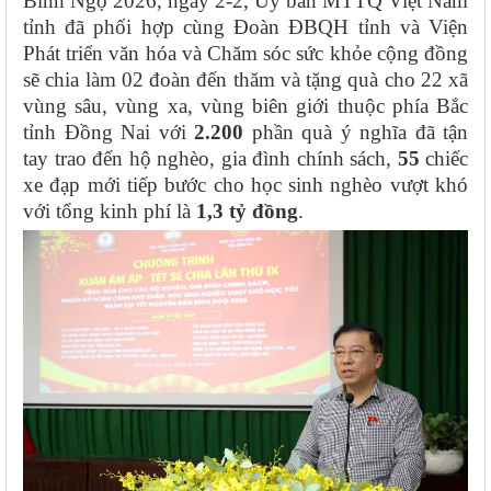
Bính Ngọ 2026, ngày 2-2, Ủy ban MTTQ Việt Nam
tỉnh đã phối hợp cùng Đoàn ĐBQH tỉnh và Viện
Phát triển văn hóa và Chăm sóc sức khỏe cộng đồng
sẽ chia làm 02 đoàn đến thăm và tặng quà cho 22 xã
vùng sâu, vùng xa, vùng biên giới thuộc phía Bắc
tỉnh Đồng Nai với
2.200
phần quà ý nghĩa đã tận
tay trao đến hộ nghèo, gia đình chính sách,
55
chiếc
xe đạp mới tiếp bước cho học sinh nghèo vượt khó
với tổng kinh phí là
1,3 tỷ đồng
.