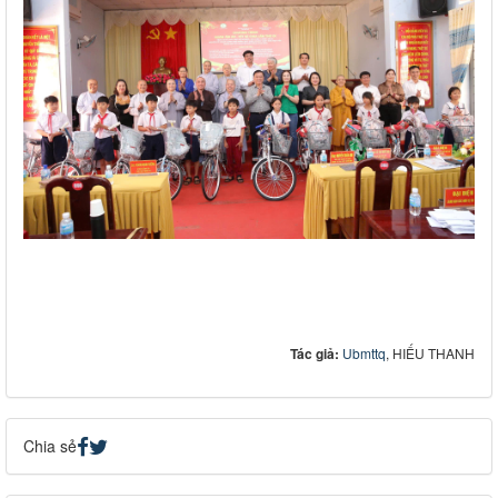
Tác giả:
Ubmttq
, HIẾU THANH
Chia sẻ