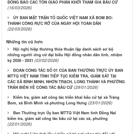
ĐỒNG BÀO CÁC TÔN GIÁO PHẤN KHỞI THAM GIA BẦU CỬ
(16/03/2026)
ỦY BAN MẶT TRẬN TỔ QUỐC VIỆT NAM XÃ BOM BO:
THÀNH CÔNG RỰC RỠ CỦA NGÀY HỘI TOÀN DÂN
(22/03/2026)
Những tin cũ hơn
Hội nghị hiệp thương thỏa thuận lập danh sách sơ bộ
những người ứng cử đại biểu Hội đồng nhân dân tỉnh, nhiệm
(03/02/2026)
kỳ 2026 - 2031
ĐOÀN CÔNG TÁC SỐ 01 CỦA BAN THƯỜNG TRỰC ỦY BAN
MTTQ VIỆT NAM TỈNH TIẾP TỤC KIỂM TRA, GIÁM SÁT TẠI
CÁC XÃ BÌNH MINH, NHƠN TRẠCH, LONG THÀNH VÀ PHƯỜNG
(29/01/2026)
TRẤN BIÊN VỀ CÔNG TÁC BẦU CỬ
Kiểm tra, giám sát công tác triển khai bầu cử tại xã Trảng
(23/01/2026)
Bom, xã Bình Minh và phường Long Hưng
Ban Thường trực Ủy ban MTTQ Việt Nam tỉnh Đồng Nai
kiểm tra, giám sát công tác bầu cử tại các xã, phường
(22/01/2026)
Hội nghị Liên tịch lấy ý kiến cử tri nơi công tác đối với