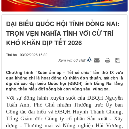
ĐẠI BIỂU QUỐC HỘI TỈNH ĐỒNG NAI:
TRỌN VẸN NGHĨA TÌNH VỚI CỬ TRÍ
KHÓ KHĂN DỊP TẾT 2026
Thứ ba - 03/02/2026 15:32
Xem với cỡ chữ
Chương trình “Xuân ấm áp - Tết sẻ chia” lần thứ IX vừa
qua không chỉ là hoạt động từ thiện đơn thuần, mà còn là
dịp để các Đại biểu Quốc hội (ĐBQH) tỉnh Đồng Nai lắng
nghe, thấu hiểu đời sống bà con vùng sâu, vùng xa.
Với sự đồng hành xuyên suốt của ĐBQH Nguyễn
Tuấn Anh, Phó Chủ nhiệm Thường trực Ủy ban
Công tác đại biểu và ĐBQH Huỳnh Thành Chung,
Tổng Giám đốc Công ty cổ phần Sản xuất - Xây
dựng - Thương mại và Nông nghiệp Hải Vương;