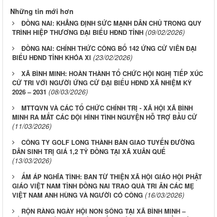
Những tin mới hơn
ĐỒNG NAI: KHẲNG ĐỊNH SỨC MẠNH DÂN CHỦ TRONG QUY
(09/02/2026)
TRÌNH HIỆP THƯƠNG ĐẠI BIỂU HĐND TỈNH
ĐỒNG NAI: CHÍNH THỨC CÔNG BỐ 142 ỨNG CỬ VIÊN ĐẠI
(23/02/2026)
BIỂU HĐND TỈNH KHÓA XI
XÃ BÌNH MINH: HOÀN THÀNH TỔ CHỨC HỘI NGHỊ TIẾP XÚC
CỬ TRI VỚI NGƯỜI ỨNG CỬ ĐẠI BIỂU HĐND XÃ NHIỆM KỲ
(08/03/2026)
2026 – 2031
MTTQVN VÀ CÁC TỔ CHỨC CHÍNH TRỊ - XÃ HỘI XÃ BÌNH
MINH RA MẮT CÁC ĐỘI HÌNH TÌNH NGUYỆN HỖ TRỢ BẦU CỬ
(11/03/2026)
CÔNG TY GOLF LONG THÀNH BÀN GIAO TUYẾN ĐƯỜNG
DÂN SINH TRỊ GIÁ 1,2 TỶ ĐỒNG TẠI XÃ XUÂN QUẾ
(13/03/2026)
ẤM ÁP NGHĨA TÌNH: BAN TỪ THIỆN XÃ HỘI GIÁO HỘI PHẬT
GIÁO VIỆT NAM TỈNH ĐỒNG NAI TRAO QUÀ TRI ÂN CÁC MẸ
(16/03/2026)
VIỆT NAM ANH HÙNG VÀ NGƯỜI CÓ CÔNG
RỘN RÀNG NGÀY HỘI NON SÔNG TẠI XÃ BÌNH MINH –