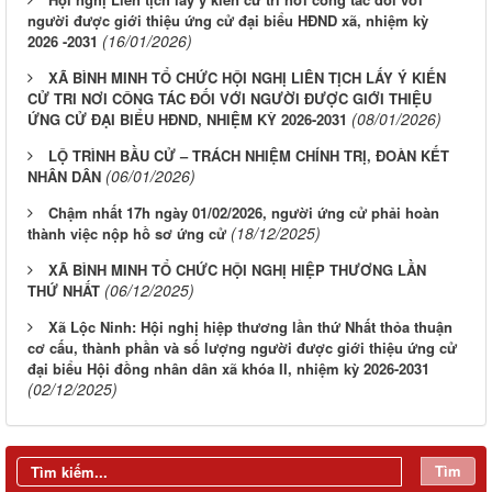
người được giới thiệu ứng cử đại biểu HĐND xã, nhiệm kỳ
(16/01/2026)
2026 -2031
XÃ BÌNH MINH TỔ CHỨC HỘI NGHỊ LIÊN TỊCH LẤY Ý KIẾN
CỬ TRI NƠI CÔNG TÁC ĐỐI VỚI NGƯỜI ĐƯỢC GIỚI THIỆU
(08/01/2026)
ỨNG CỬ ĐẠI BIỂU HĐND, NHIỆM KỲ 2026-2031
LỘ TRÌNH BẦU CỬ – TRÁCH NHIỆM CHÍNH TRỊ, ĐOÀN KẾT
(06/01/2026)
NHÂN DÂN
Chậm nhất 17h ngày 01/02/2026, người ứng cử phải hoàn
(18/12/2025)
thành việc nộp hồ sơ ứng cử
XÃ BÌNH MINH TỔ CHỨC HỘI NGHỊ HIỆP THƯƠNG LẦN
(06/12/2025)
THỨ NHẤT
Xã Lộc Ninh: Hội nghị hiệp thương lần thứ Nhất thỏa thuận
cơ cấu, thành phần và số lượng người được giới thiệu ứng cử
đại biểu Hội đồng nhân dân xã khóa II, nhiệm kỳ 2026-2031
(02/12/2025)
Đồng chí Nguyễn Tấn Phú dự, chỉ đạo Hội nghị giao ban công
tác Mặt trận quý I năm 2026 và ký kết giao ước thi đua của cụm
Tìm
thi đua số 5