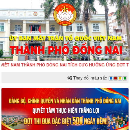
 THÀNH PHỐ ĐỒNG NAI TÍCH CỰC HƯỞNG ỨNG ĐỢT THI ĐUA ĐẶC 
Thay đổi màu sắc