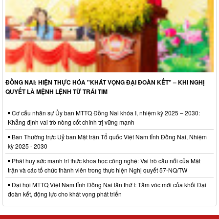
ĐỒNG NAI: HIỆN THỰC HÓA "KHÁT VỌNG ĐẠI ĐOÀN KẾT" – KHI NGHỊ
QUYẾT LÀ MỆNH LỆNH TỪ TRÁI TIM
Cơ cấu nhân sự Ủy ban MTTQ Đồng Nai khóa I, nhiệm kỳ 2025 – 2030:
Khẳng định vai trò nòng cốt chính trị vững mạnh
Ban Thường trực Uỷ ban Mặt trận Tổ quốc Việt Nam tỉnh Đồng Nai, Nhiệm
kỳ 2025 - 2030
Phát huy sức mạnh trí thức khoa học công nghệ: Vai trò cầu nối của Mặt
trận và các tổ chức thành viên trong thực hiện Nghị quyết 57-NQ/TW
Đại hội MTTQ Việt Nam tỉnh Đồng Nai lần thứ I: Tầm vóc mới của khối Đại
đoàn kết, động lực cho khát vọng phát triển