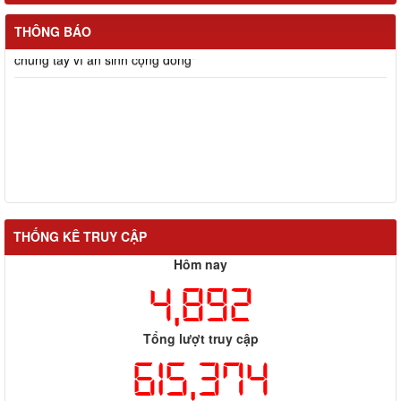
THÔNG BÁO
Lễ ký kết chương trình phối hợp "Từ nội địa hướng về biên giới -
chung tay vì an sinh cộng đồng"
THỐNG KÊ TRUY CẬP
Hôm nay
4,892
Tổng lượt truy cập
615,374