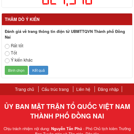
THĂM DÒ Ý KIẾN
Đánh giá về trang thông tin điện tử UBMTTQVN Thành phố Đồng
Nai
Rất tốt
Tốt
Ý kiến khác
Trang chủ
Cấu trúc trang
Liên hệ
Đăng nhập
ỦY BAN MẶT TRẬN TỔ QUỐC VIỆT NAM
THÀNH PHỐ ĐỒNG NAI
Chịu trách nhiệm nội dung:
Nguyễn Tấn Phú
- Phó Chủ tịch kiêm Trưởng
Ban Tuyên giáo và Tôn giáo, Dân tộc