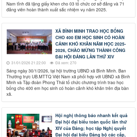
Nam tỉnh đã tặng giấy khen cho 03 tổ chức cơ sở đảng và 71
đảng viên hoàn thành xuất sắc nhiệm vụ năm 2025.
XÃ BÌNH MINH TRAO HỌC BỔNG
CHO 400 EM HỌC SINH CÓ HOÀN
CẢNH KHÓ KHĂN NĂM HỌC 2025-
2026, CHÀO MỪNG THÀNH CÔNG
ĐẠI HỘI ĐẢNG LẦN THỨ XIV
31/01/2026 21:22:00
Đã xem: 270
Sáng ngày 30/1/2026, tại hội trường UBND xã Bình Minh. Ban
Thường trực UB.MTTQ Việt Nam xã phối hợp với UBND xã Bình
Minh và Tập đoàn Phong Thái tổ chức chương trình trao học
bổng cho 400 em học sinh có hoàn cảnh khó khăn trên địa bàn
xã.
Hội nghị thông báo nhanh kết quả
Đại hội đại biểu toàn quốc lần thứ
XIV của Đảng; học tập Nghị quyết
Đại hội đại biểu Đảng bộ các cấp,