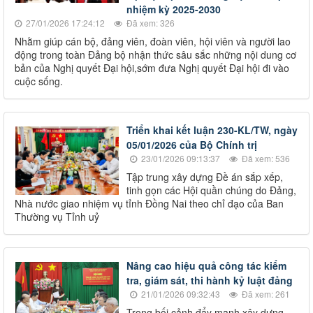
nhiệm kỳ 2025-2030
27/01/2026 17:24:12
Đã xem: 326
Nhằm giúp cán bộ, đảng viên, đoàn viên, hội viên và người lao
động trong toàn Đảng bộ nhận thức sâu sắc những nội dung cơ
bản của Nghị quyết Đại hội,sớm đưa Nghị quyết Đại hội đi vào
cuộc sống.
Triển khai kết luận 230-KL/TW, ngày
05/01/2026 của Bộ Chính trị
23/01/2026 09:13:37
Đã xem: 536
Tập trung xây dựng Đề án sắp xếp,
tinh gọn các Hội quần chúng do Đảng,
Nhà nước giao nhiệm vụ tỉnh Đồng Nai theo chỉ đạo của Ban
Thường vụ Tỉnh uỷ
Nâng cao hiệu quả công tác kiểm
tra, giám sát, thi hành kỷ luật đảng
21/01/2026 09:32:43
Đã xem: 261
Trong bối cảnh đẩy mạnh xây dựng,