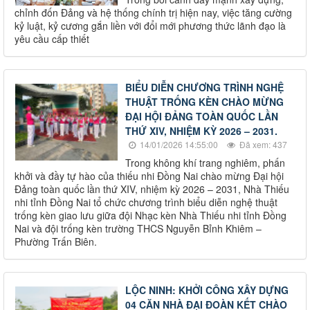
chỉnh đốn Đảng và hệ thống chính trị hiện nay, việc tăng cường
kỷ luật, kỷ cương gắn liền với đổi mới phương thức lãnh đạo là
yêu cầu cấp thiết
BIỂU DIỄN CHƯƠNG TRÌNH NGHỆ
THUẬT TRỐNG KÈN CHÀO MỪNG
ĐẠI HỘI ĐẢNG TOÀN QUỐC LẦN
THỨ XIV, NHIỆM KỲ 2026 – 2031.
14/01/2026 14:55:00
Đã xem: 437
Trong không khí trang nghiêm, phấn
khởi và đầy tự hào của thiếu nhi Đồng Nai chào mừng Đại hội
Đảng toàn quốc lần thứ XIV, nhiệm kỳ 2026 – 2031, Nhà Thiếu
nhi tỉnh Đồng Nai tổ chức chương trình biểu diễn nghệ thuật
trống kèn giao lưu giữa đội Nhạc kèn Nhà Thiếu nhi tỉnh Đồng
Nai và đội trống kèn trường THCS Nguyễn Bỉnh Khiêm –
Phường Trấn Biên.
LỘC NINH: KHỞI CÔNG XÂY DỰNG
04 CĂN NHÀ ĐẠI ĐOÀN KẾT CHÀO