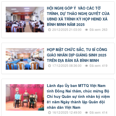
HỘI NGHỊ GÓP Ý VÀO CÁC TỜ
TRÌNH, DỰ THẢO NGHỊ QUYẾT CỦA
UBND XÃ TRÌNH KỲ HỌP HĐND XÃ
BÌNH MINH NĂM 2025
20/12/2025 21:03:00
Đã xem: 263
HỌP MẶT CHỨC SẮC, TU SĨ CÔNG
GIÁO NHÂN DỊP GIÁNG SINH 2025
TRÊN ĐỊA BÀN XÃ BÌNH MINH
17/12/2025 08:36:00
Đã xem: 419
Lãnh đạo Ủy ban MTTQ Việt Nam
tỉnh Đồng Nai thăm, chúc mừng Bộ
Chỉ huy Quân sự tỉnh nhân kỷ niệm
81 năm Ngày thành lập Quân đội
nhân dân Việt Nam
16/12/2025 12:49:00
Đã xem: 414