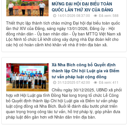
MỪNG ĐẠI HỘI ĐẠI BIỂU TOÀN
QUỐC LẦN THỨ XIV CỦA ĐẢNG
14/01/2026 08:37:00
Đã xem: 588
Thiết thực lập thành tích chào mừng Đại hội đại biểu toàn quốc
lần thứ XIV của Đảng, sáng ngày 13/01/2026, Đảng ủy - Hội
đồng nhân dân - Ủy ban nhân dân - Ủy ban MTTQ Việt Nam xã
Lộc Ninh tổ chức Lễ khởi công xây dựng nhà Đại đoàn kết cho
các hộ có hoàn cảnh khó khăn về nhà ở trên địa bàn xã.
Xã Nha Bích công bố Quyết định
thành lập Chi hội Luật gia và Điểm
tư vấn pháp luật cộng đồng
31/12/2025 07:42:00
Đã xem: 411
Chiều ngày 30/12/2025, UBND xã phối
hợp với Hội Luật gia tỉnh Đồng Nai long trọng tổ chức Lễ Công
bố Quyết định thành lập Chi hội Luật gia và Điểm tư vấn pháp
luật cộng đồng xã Nha Bích. Buổi lễ đánh dấu bước phát triển
quan trọng trong công tác tư vấn, hỗ trợ pháp lý, góp phần đưa
pháp luật đến gần hơn với Nhân dân trên địa bàn.