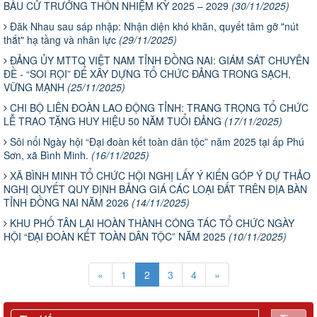
BẦU CỬ TRƯỞNG THÔN NHIỆM KỲ 2025 – 2029
(30/11/2025)
Đăk Nhau sau sáp nhập: Nhận diện khó khăn, quyết tâm gỡ "nút
thắt" hạ tầng và nhân lực
(29/11/2025)
ĐẢNG ỦY MTTQ VIỆT NAM TỈNH ĐỒNG NAI: GIÁM SÁT CHUYÊN
ĐỀ - “SOI RỌI” ĐỂ XÂY DỰNG TỔ CHỨC ĐẢNG TRONG SẠCH,
VỮNG MẠNH
(25/11/2025)
CHI BỘ LIÊN ĐOÀN LAO ĐỘNG TỈNH: TRANG TRỌNG TỔ CHỨC
LỄ TRAO TẶNG HUY HIỆU 50 NĂM TUỔI ĐẢNG
(17/11/2025)
Sôi nổi Ngày hội “Đại đoàn kết toàn dân tộc” năm 2025 tại ấp Phú
Sơn, xã Bình Minh.
(16/11/2025)
XÃ BÌNH MINH TỔ CHỨC HỘI NGHỊ LẤY Ý KIẾN GÓP Ý DỰ THẢO
NGHỊ QUYẾT QUY ĐỊNH BẢNG GIÁ CÁC LOẠI ĐẤT TRÊN ĐỊA BÀN
TỈNH ĐỒNG NAI NĂM 2026
(14/11/2025)
KHU PHỐ TÂN LẠI HOÀN THÀNH CÔNG TÁC TỔ CHỨC NGÀY
HỘI “ĐẠI ĐOÀN KẾT TOÀN DÂN TỘC” NĂM 2025
(10/11/2025)
«
1
2
3
4
»
Đồng chí Nguyễn Tấn Phú dự, chỉ đạo Hội nghị giao ban công