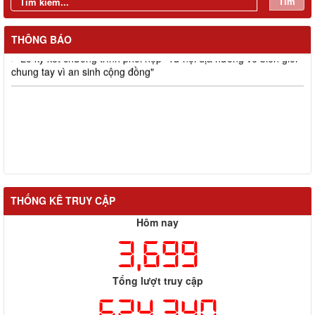
Tìm
tác Mặt trận quý I năm 2026 và ký kết giao ước thi đua của cụm
thi đua số 5
THÔNG BÁO
Lễ ký kết chương trình phối hợp "Từ nội địa hướng về biên giới -
chung tay vì an sinh cộng đồng"
THỐNG KÊ TRUY CẬP
Hôm nay
3,699
Tổng lượt truy cập
624,340