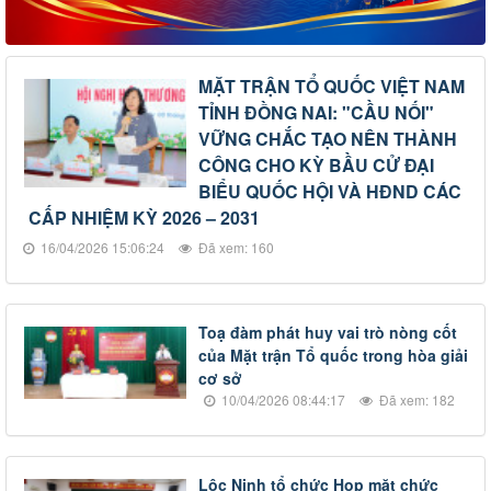
MẶT TRẬN TỔ QUỐC VIỆT NAM
TỈNH ĐỒNG NAI: "CẦU NỐI"
VỮNG CHẮC TẠO NÊN THÀNH
CÔNG CHO KỲ BẦU CỬ ĐẠI
BIỂU QUỐC HỘI VÀ HĐND CÁC
CẤP NHIỆM KỲ 2026 – 2031
16/04/2026 15:06:24
Đã xem: 160
Toạ đàm phát huy vai trò nòng cốt
của Mặt trận Tổ quốc trong hòa giải
cơ sở
10/04/2026 08:44:17
Đã xem: 182
Lộc Ninh tổ chức Họp mặt chức