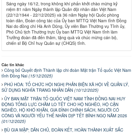
Sáng ngày 16/12, trong không khí phấn khởi chào mừng kỷ
niệm 81 năm Ngày thành lập Quân đội nhân dân Việt Nam
(22/12/1944 - 22/12/2025) và 36 năm Ngày hội Quốc phòng
toàn dân, Đoàn công tác của Ủy ban MTTQ Việt Nam tỉnh Đồng
Nai do đồng chí Hà Anh Dũng, Ủy viên Ban Thường vụ Tỉnh ủy,
Phó Chủ tịch Thường trực Ủy ban MTTQ Việt Nam tỉnh làm
Trưởng đoàn đã đến thăm, tặng quà và chúc mừng cán bộ,
chiến sĩ Bộ Chỉ huy Quân sự (CHQS) tỉnh.
Các tin khác
Công bố Quyết định Thành lập chi đoàn Mặt trận Tổ quốc Việt Nam
tỉnh Đồng Nai
(15/12/2025)
PHÚ HÒA: TỔ CHỨC HỘI NGHỊ PHẢN BIỆN XÃ HỘI VỀ QUẢN LÝ,
SỬ DỤNG NGHĨA TRANG NHÂN DÂN
(10/12/2025)
ỦY BAN MẶT TRẬN TỔ QUỐC VIỆT NAM TỈNH ĐỒNG NAI HUY
ĐỘNG TỔNG LỰC CHĂM LO TẾT CHO HỘ NGHÈO, HỘ CẬN
NGHÈO, HỘ KHÓ KHĂN, GIA ĐÌNH CHÍNH SÁCH, NGƯỜI CÓ
CÔNG VÀ NGƯỜI YẾU THẾ NHÂN DỊP TẾT BÍNH NGỌ NĂM 2026
(01/12/2025)
BÙ GIA MẬP: DÂN CHỦ, ĐOÀN KẾT, HOÀN THÀNH XUẤT SẮC