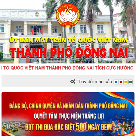
QUỐC VIỆT NAM THÀNH PHỐ ĐỒNG NAI TÍCH CỰC HƯỞNG ỨNG ĐỢT
Thay đổi màu sắc