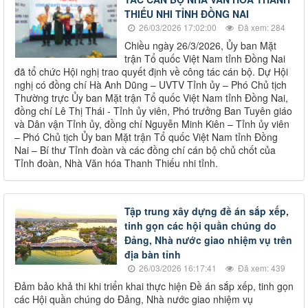
THIẾU NHI TỈNH ĐỒNG NAI
26/03/2026 17:02:00
Đã xem: 284
Chiều ngày 26/3/2026, Ủy ban Mặt
trận Tổ quốc Việt Nam tỉnh Đồng Nai
đã tổ chức Hội nghị trao quyết định về công tác cán bộ. Dự Hội
nghị có đồng chí Hà Anh Dũng – UVTV Tỉnh ủy – Phó Chủ tịch
Thường trực Ủy ban Mặt trận Tổ quốc Việt Nam tỉnh Đồng Nai,
đồng chí Lê Thị Thái - Tỉnh ủy viên, Phó trưởng Ban Tuyên giáo
và Dân vận Tỉnh ủy, đồng chí Nguyễn Minh Kiên – Tỉnh ủy viên
– Phó Chủ tịch Ủy ban Mặt trận Tổ quốc Việt Nam tỉnh Đồng
Nai – Bí thư Tỉnh đoàn và các đồng chí cán bộ chủ chốt của
Tỉnh đoàn, Nhà Văn hóa Thanh Thiếu nhi tỉnh.
Tập trung xây dựng đề án sắp xếp,
tinh gọn các hội quần chúng do
Đảng, Nhà nước giao nhiệm vụ trên
địa bàn tỉnh
26/03/2026 16:17:41
Đã xem: 439
Đảm bảo khả thi khi triển khai thực hiện Đề án sắp xếp, tinh gọn
các Hội quần chúng do Đảng, Nhà nước giao nhiệm vụ