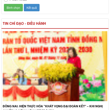
TIN CHỈ ĐẠO - ĐIỀU HÀNH
ĐỒNG NAI: HIỆN THỰC HÓA "KHÁT VỌNG ĐẠI ĐOÀN KẾT" – KHI NGHỊ