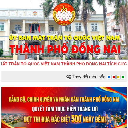
RẬN TỔ QUỐC VIỆT NAM THÀNH PHỐ ĐỒNG NAI TÍCH CỰC HƯỞNG 
Thay đổi màu sắc