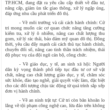
TP.HCM, đang đặt ra yêu cầu cấp thiết về đầu tư,
nâng cấp, giảm ùn tắc giao thông, xử lý ngập úng,
đáp ứng nhu cầu phát triển đô thị.
- Về môi trường và cải cách hành chính: Cử
tri mong muốn các cơ quan chức năng tăng cường
kiểm tra, xử lý ô nhiễm, nâng cao chất lượng thu
gom, xử lý rác thải, bảo đảm mỹ quan đô thị. Đồng
thời, yêu cầu đẩy mạnh cải cách thủ tục hành chính,
chuyển đổi số, nâng cao tinh thần trách nhiệm, thái
độ phục vụ của đội ngũ cán bộ, công chức.
- Về giáo dục, y tế, an sinh xã hội: Người
dân kỳ vọng thành phố tiếp tục đầu tư cơ sở vật
chất, nâng cao chất lượng giáo dục, y tế, chăm sóc
sức khỏe, đào tạo nghề, giải quyết việc làm, đặc biệt
cho các đối tượng chịu tác động từ quá trình sắp xếp
đơn vị hành chính.
- Về an ninh trật tự: Cử tri còn băn khoăn lo
lắng về tội phạm công nghệ cao, lừa đảo trên không