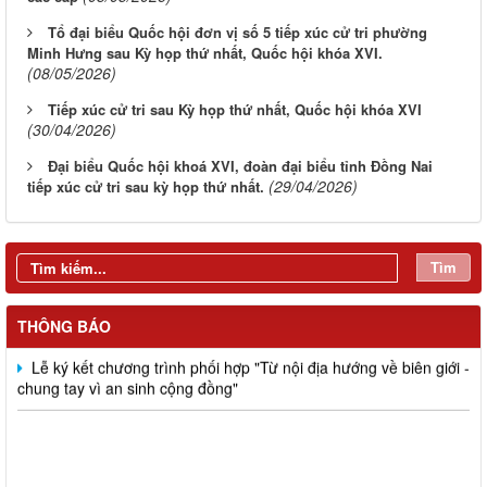
Tổ đại biểu Quốc hội đơn vị số 5 tiếp xúc cử tri phường
Minh Hưng sau Kỳ họp thứ nhất, Quốc hội khóa XVI.
(08/05/2026)
Tiếp xúc cử tri sau Kỳ họp thứ nhất, Quốc hội khóa XVI
(30/04/2026)
Đại biểu Quốc hội khoá XVI, đoàn đại biểu tỉnh Đồng Nai
(29/04/2026)
tiếp xúc cử tri sau kỳ họp thứ nhất.
Tìm
Đồng chí Nguyễn Tấn Phú dự, chỉ đạo Hội nghị giao ban công
tác Mặt trận quý I năm 2026 và ký kết giao ước thi đua của cụm
thi đua số 5
THÔNG BÁO
Lễ ký kết chương trình phối hợp "Từ nội địa hướng về biên giới -
chung tay vì an sinh cộng đồng"