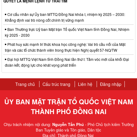
QUYẾT LÀ MỆNH LỆNH TỪ TRÁI TIM
Cơ cấu nhân sự Ủy ban MTTQ Đồng Nai khóa I, nhiệm kỳ 2025 – 2030:
Khẳng định vai trò nòng cốt chính trị vững mạnh
Ban Thường trực Uỷ ban Mặt trận Tổ quốc Việt Nam tỉnh Đồng Nai, Nhiệm
kỳ 2025 - 2030
Phát huy sức mạnh trí thức khoa học công nghệ: Vai trò cầu nối của Mặt
trận và các tổ chức thành viên trong thực hiện Nghị quyết 57-NQ/TW
Đại hội MTTQ Việt Nam tỉnh Đồng Nai lần thứ I: Tầm vóc mới của khối Đại
đoàn kết, động lực cho khát vọng phát triển
Trang chủ
Cấu trúc trang
Liên hệ
Đăng nhập
ỦY BAN MẶT TRẬN TỔ QUỐC VIỆT NAM
THÀNH PHỐ ĐỒNG NAI
Chịu trách nhiệm nội dung:
Nguyễn Tấn Phú
- Phó Chủ tịch kiêm Trưởng
Ban Tuyên giáo và Tôn giáo, Dân tộc
Địa chỉ: Thành phố Đồng Nai