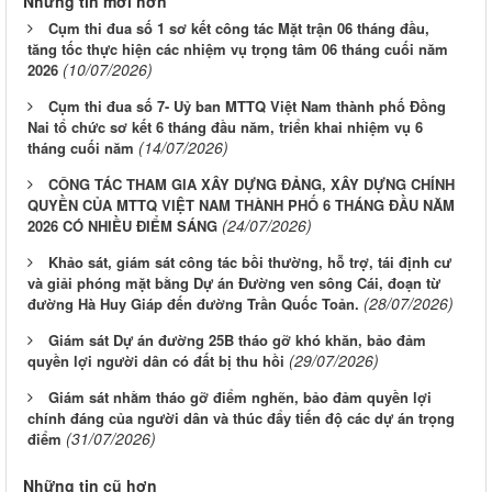
Những tin mới hơn
Cụm thi đua số 1 sơ kết công tác Mặt trận 06 tháng đầu,
tăng tốc thực hiện các nhiệm vụ trọng tâm 06 tháng cuối năm
(10/07/2026)
2026
Cụm thi đua số 7- Uỷ ban MTTQ Việt Nam thành phố Đồng
Nai tổ chức sơ kết 6 tháng đầu năm, triển khai nhiệm vụ 6
(14/07/2026)
tháng cuối năm
CÔNG TÁC THAM GIA XÂY DỰNG ĐẢNG, XÂY DỰNG CHÍNH
QUYỀN CỦA MTTQ VIỆT NAM THÀNH PHỐ 6 THÁNG ĐẦU NĂM
(24/07/2026)
2026 CÓ NHIỀU ĐIỂM SÁNG
Khảo sát, giám sát công tác bồi thường, hỗ trợ, tái định cư
và giải phóng mặt bằng Dự án Đường ven sông Cái, đoạn từ
(28/07/2026)
đường Hà Huy Giáp đến đường Trần Quốc Toản.
Giám sát Dự án đường 25B tháo gỡ khó khăn, bảo đảm
(29/07/2026)
quyền lợi người dân có đất bị thu hồi
Giám sát nhằm tháo gỡ điểm nghẽn, bảo đảm quyền lợi
chính đáng của người dân và thúc đẩy tiến độ các dự án trọng
(31/07/2026)
điểm
Những tin cũ hơn