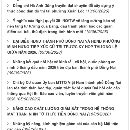
Đồng chí Hà Anh Dũng truyền đạt chuyên đề xây dựng ý
(19/06/2026)
thức công dân đô thị tại phường Xuân Lộc
Ý nghĩa của Nghị quyết 35- NQ/TW về tăng cường bảo vệ
nền tảng tư tưởng của Đảng, đấu tranh phản bác các quan
(19/06/2026)
điểm sai trái, thù địch trong tình hình mới
ĐẠI BIỂU HĐND THÀNH PHỐ ĐỒNG NAI VÀ HĐND PHƯỜNG
MINH HƯNG TIẾP XÚC CỬ TRI TRƯỚC KỲ HỌP THƯỜNG LỆ
(09/06/2026)
GIỮA NĂM 2026.
Những kết quả nổi bật về kinh tế - xã hội, quốc phòng an
ninh 5 tháng đầu năm 2026 trên địa bàn thành phố Đồng Nai
(09/06/2026)
Chi bộ Cơ quan Ủy ban MTTQ Việt Nam thành phố Đồng Nai
lan tỏa tinh thần học tập, quán triệt Nghị quyết Đại hội các cấp
thông qua Hội thi Báo cáo viên, tuyên truyền viên giỏi năm
(05/06/2026)
2026
NÂNG CAO CHẤT LƯỢNG GIÁM SÁT TRONG HỆ THỐNG
(18/05/2026)
MẶT TRẬN, NHÌN TỪ THỰC TIỄN ĐỒNG NAI
Những kỹ năng, kinh nghiệm giám sát của cán bộ Mặt trận
(08/05/2026)
các cấp