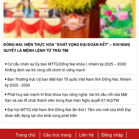
ĐỒNG NAI: HIỆN THỰC HÓA "KHÁT VỌNG ĐẠI ĐOÀN KẾT" – KHI NGHỊ
QUYẾT LÀ MỆNH LỆNH TỪ TRÁI TIM
Cơ cấu nhân sự Ủy ban MTTQ Đồng Nai khóa I, nhiệm kỳ 2025 – 2030:
Khẳng định vai trò nòng cốt chính trị vững mạnh
Ban Thường trực Uỷ ban Mặt trận Tổ quốc Việt Nam tỉnh Đồng Nai, Nhiệm
kỳ 2025 - 2030
Phát huy sức mạnh trí thức khoa học công nghệ: Vai trò cầu nối của Mặt
trận và các tổ chức thành viên trong thực hiện Nghị quyết 57-NQ/TW
Đại hội MTTQ Việt Nam tỉnh Đồng Nai lần thứ I: Tầm vóc mới của khối Đại
đoàn kết, động lực cho khát vọng phát triển
Trang chủ
Cấu trúc trang
Liên hệ
Đăng nhập