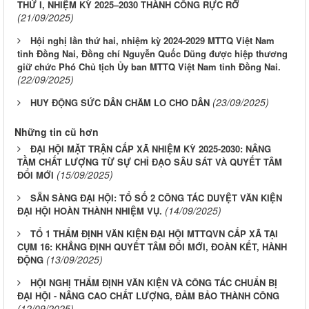
THỨ I, NHIỆM KỲ 2025–2030 THÀNH CÔNG RỰC RỠ
(21/09/2025)
Hội nghị lần thứ hai, nhiệm kỳ 2024-2029 MTTQ Việt Nam
tỉnh Đồng Nai, Đồng chí Nguyễn Quốc Dũng được hiệp thương
giữ chức Phó Chủ tịch Ủy ban MTTQ Việt Nam tỉnh Đồng Nai.
(22/09/2025)
(23/09/2025)
HUY ĐỘNG SỨC DÂN CHĂM LO CHO DÂN
Những tin cũ hơn
ĐẠI HỘI MẶT TRẬN CẤP XÃ NHIỆM KỲ 2025-2030: NÂNG
TẦM CHẤT LƯỢNG TỪ SỰ CHỈ ĐẠO SÂU SÁT VÀ QUYẾT TÂM
(15/09/2025)
ĐỔI MỚI
SẴN SÀNG ĐẠI HỘI: TỔ SỐ 2 CÔNG TÁC DUYỆT VĂN KIỆN
(14/09/2025)
ĐẠI HỘI HOÀN THÀNH NHIỆM VỤ.
TỔ 1 THẨM ĐỊNH VĂN KIỆN ĐẠI HỘI MTTQVN CẤP XÃ TẠI
CỤM 16: KHẲNG ĐỊNH QUYẾT TÂM ĐỔI MỚI, ĐOÀN KẾT, HÀNH
(13/09/2025)
ĐỘNG
HỘI NGHỊ THẨM ĐỊNH VĂN KIỆN VÀ CÔNG TÁC CHUẨN BỊ
ĐẠI HỘI - NÂNG CAO CHẤT LƯỢNG, ĐẢM BẢO THÀNH CÔNG
(12/09/2025)