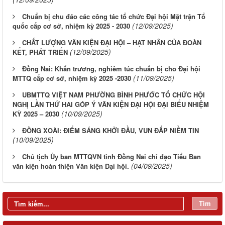
Chuẩn bị chu đáo các công tác tổ chức Đại hội Mặt trận Tổ
(12/09/2025)
quốc cấp cơ sở, nhiệm kỳ 2025 - 2030
CHẤT LƯỢNG VĂN KIỆN ĐẠI HỘI – HẠT NHÂN CỦA ĐOÀN
(12/09/2025)
KẾT, PHÁT TRIỂN
Đồng Nai: Khẩn trương, nghiêm túc chuẩn bị cho Đại hội
(11/09/2025)
MTTQ cấp cơ sở, nhiệm kỳ 2025 -2030
UBMTTQ VIỆT NAM PHƯỜNG BÌNH PHƯỚC TỔ CHỨC HỘI
NGHỊ LẦN THỨ HAI GÓP Ý VĂN KIỆN ĐẠI HỘI ĐẠI BIỂU NHIỆM
(10/09/2025)
KỲ 2025 – 2030
ĐỒNG XOÀI: ĐIỂM SÁNG KHỞI ĐẦU, VUN ĐẮP NIỀM TIN
(10/09/2025)
Chủ tịch Ủy ban MTTQVN tỉnh Đồng Nai chỉ đạo Tiểu Ban
(04/09/2025)
văn kiện hoàn thiện Văn kiện Đại hội.
Tìm
Đồng chí Nguyễn Tấn Phú dự, chỉ đạo Hội nghị giao ban công
tác Mặt trận quý I năm 2026 và ký kết giao ước thi đua của cụm