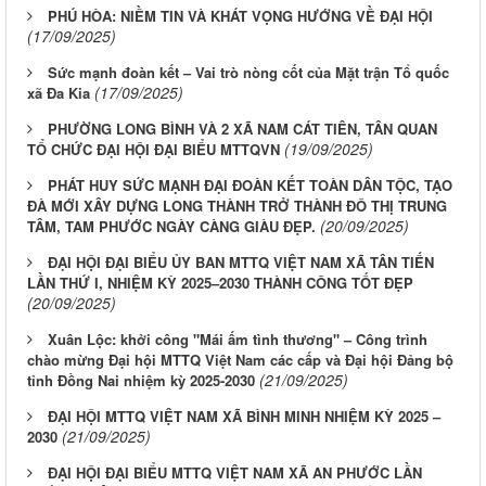
PHÚ HÒA: NIỀM TIN VÀ KHÁT VỌNG HƯỚNG VỀ ĐẠI HỘI
(17/09/2025)
Sức mạnh đoàn kết – Vai trò nòng cốt của Mặt trận Tổ quốc
(17/09/2025)
xã Đa Kia
PHƯỜNG LONG BÌNH VÀ 2 XÃ NAM CÁT TIÊN, TÂN QUAN
(19/09/2025)
TỔ CHỨC ĐẠI HỘI ĐẠI BIỂU MTTQVN
PHÁT HUY SỨC MẠNH ĐẠI ĐOÀN KẾT TOÀN DÂN TỘC, TẠO
ĐÀ MỚI XÂY DỰNG LONG THÀNH TRỞ THÀNH ĐÔ THỊ TRUNG
(20/09/2025)
TÂM, TAM PHƯỚC NGÀY CÀNG GIÀU ĐẸP.
ĐẠI HỘI ĐẠI BIỂU ỦY BAN MTTQ VIỆT NAM XÃ TÂN TIẾN
LẦN THỨ I, NHIỆM KỲ 2025–2030 THÀNH CÔNG TỐT ĐẸP
(20/09/2025)
Xuân Lộc: khởi công "Mái ấm tình thương" – Công trình
chào mừng Đại hội MTTQ Việt Nam các cấp và Đại hội Đảng bộ
(21/09/2025)
tỉnh Đồng Nai nhiệm kỳ 2025-2030
ĐẠI HỘI MTTQ VIỆT NAM XÃ BÌNH MINH NHIỆM KỲ 2025 –
(21/09/2025)
2030
ĐẠI HỘI ĐẠI BIỂU MTTQ VIỆT NAM XÃ AN PHƯỚC LẦN