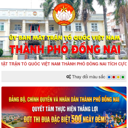
TRẬN TỔ QUỐC VIỆT NAM THÀNH PHỐ ĐỒNG NAI TÍCH CỰC HƯỞNG
Thay đổi màu sắc