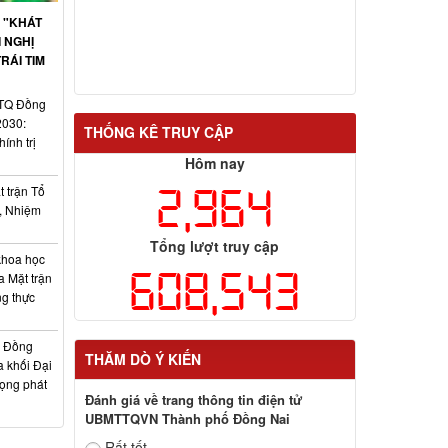
 "KHÁT
 NGHỊ
RÁI TIM
TTQ Đồng
2030:
THỐNG KÊ TRUY CẬP
ính trị
Hôm nay
2,964
 trận Tổ
, Nhiệm
Tổng lượt truy cập
khoa học
608,543
a Mặt trận
ng thực
h Đồng
THĂM DÒ Ý KIẾN
a khối Đại
vọng phát
Đánh giá về trang thông tin điện tử
UBMTTQVN Thành phố Đồng Nai
Rất tốt