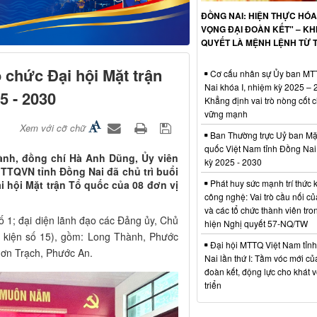
ĐỒNG NAI: HIỆN THỰC HÓA
VỌNG ĐẠI ĐOÀN KẾT" – KHI
QUYẾT LÀ MỆNH LỆNH TỪ T
 chức Đại hội Mặt trận
Cơ cấu nhân sự Ủy ban M
Nai khóa I, nhiệm kỳ 2025 – 
5 - 2030
Khẳng định vai trò nòng cốt ch
vững mạnh
Xem với cỡ chữ
Ban Thường trực Uỷ ban Mặt
quốc Việt Nam tỉnh Đồng Nai
ành, đồng chí Hà Anh Dũng, Ủy viên
kỳ 2025 - 2030
TTQVN tỉnh Đồng Nai đã chủ trì buổi
Phát huy sức mạnh trí thức 
i hội Mặt trận Tổ quốc của 08 đơn vị
công nghệ: Vai trò cầu nối củ
và các tổ chức thành viên tro
ố 1; đại diện lãnh đạo các Đảng ủy, Chủ
hiện Nghị quyết 57-NQ/TW
 kiện số 15), gồm: Long Thành, Phước
Đại hội MTTQ Việt Nam tỉn
hơn Trạch, Phước An.
Nai lần thứ I: Tầm vóc mới củ
đoàn kết, động lực cho khát 
triển