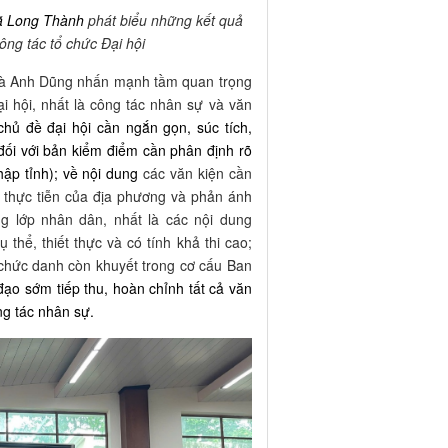
ã Long Thành
phát biểu những kết quả
công tác tổ chức Đại hội
í Hà Anh Dũng nhấn mạnh tầm quan trọng
i hội, nhất là công tác nhân sự và văn
chủ đề đại hội cần ngắn gọn, súc tích,
ối với bản kiểm điểm cần phân định rõ
hập tỉnh); về nội dung
các văn kiện cần
t thực tiễn của địa phương và phản ánh
g lớp nhân dân, nhất là các nội dung
thể, thiết thực và có tính khả thi cao;
 chức danh còn khuyết trong cơ cấu Ban
đạo sớm tiếp thu, hoàn chỉnh tất cả văn
ng tác nhân sự.