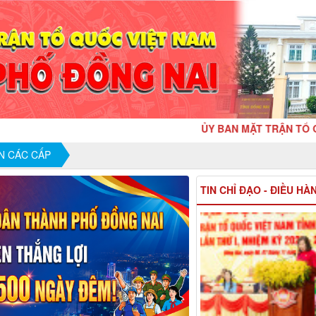
ỦY BAN MẶT TRẬN TỔ QUỐC VIỆT NA
N CÁC CẤP
TIN CHỈ ĐẠO - ĐIỀU HÀ