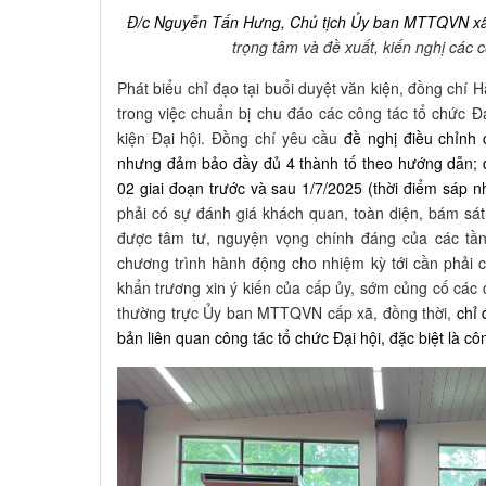
Đ/c Nguyễn Tấn Hưng, Chủ tịch Ủy ban MTTQVN x
trọng tâm và đề xuất, kiến nghị các 
Phát biểu chỉ đạo tại buổi duyệt văn kiện, đồng ch
trong việc chuẩn bị chu đáo các công tác tổ chức Đạ
kiện Đại hội. Đồng chí yêu cầu
đề nghị điều chỉnh 
nhưng đảm bảo đầy đủ 4 thành tố theo hướng dẫn; đ
02 giai đoạn trước và sau 1/7/2025 (thời điểm sáp n
phải có sự đánh giá khách quan, toàn diện, bám sá
được tâm tư, nguyện vọng chính đáng của các tần
chương trình hành động cho nhiệm kỳ tới cần phải cụ 
khẩn trương xin ý kiến của cấp ủy, sớm củng cố các
thường trực Ủy ban MTTQVN cấp xã, đồng thời,
chỉ 
bản liên quan công tác tổ chức Đại hội, đặc biệt là cô