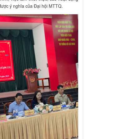
 được ý nghĩa của Đại hội MTTQ.