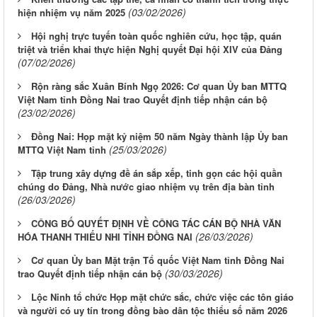
(03/02/2026)
hiện nhiệm vụ năm 2025
Hội nghị trực tuyến toàn quốc nghiên cứu, học tập, quán
triệt và triển khai thực hiện Nghị quyết Đại hội XIV của Đảng
(07/02/2026)
Rộn ràng sắc Xuân Bính Ngọ 2026: Cơ quan Ủy ban MTTQ
Việt Nam tỉnh Đồng Nai trao Quyết định tiếp nhận cán bộ
(23/02/2026)
Đồng Nai: Họp mặt kỷ niệm 50 năm Ngày thành lập Ủy ban
(25/03/2026)
MTTQ Việt Nam tỉnh
Tập trung xây dựng đề án sắp xếp, tinh gọn các hội quần
chúng do Đảng, Nhà nước giao nhiệm vụ trên địa bàn tỉnh
(26/03/2026)
CÔNG BỐ QUYẾT ĐỊNH VỀ CÔNG TÁC CÁN BỘ NHÀ VĂN
(26/03/2026)
HÓA THANH THIẾU NHI TỈNH ĐỒNG NAI
Cơ quan Ủy ban Mặt trận Tổ quốc Việt Nam tỉnh Đồng Nai
(30/03/2026)
trao Quyết định tiếp nhận cán bộ
Lộc Ninh tổ chức Họp mặt chức sắc, chức việc các tôn giáo
và người có uy tín trong đồng bào dân tộc thiểu số năm 2026