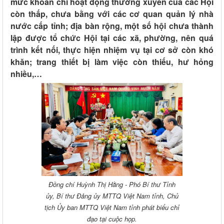
mức khoán chi hoạt động thường xuyên của các Hội
còn thấp, chưa bằng với các cơ quan quản lý nhà
nước cấp tỉnh; địa bàn rộng, một số hội chưa thành
lập được tổ chức Hội tại các xã, phường, nên quá
trình kết nối, thực hiện nhiệm vụ tại cơ sở còn khó
khăn; trang thiết bị làm việc còn thiếu, hư hỏng
nhiều,…
Đồng chí Huỳnh Thị Hằng - Phó Bí thư Tỉnh
ủy, Bí thư Đảng ủy MTTQ Việt Nam tỉnh, Chủ
tịch Ủy ban MTTQ Việt Nam tỉnh phát biểu chỉ
đạo tại cuộc họp.