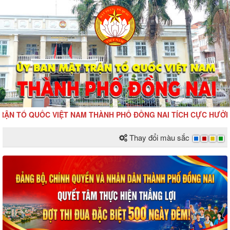
TỔ QUỐC VIỆT NAM THÀNH PHỐ ĐỒNG NAI TÍCH CỰC HƯỞNG ỨNG 
Thay đổi màu sắc