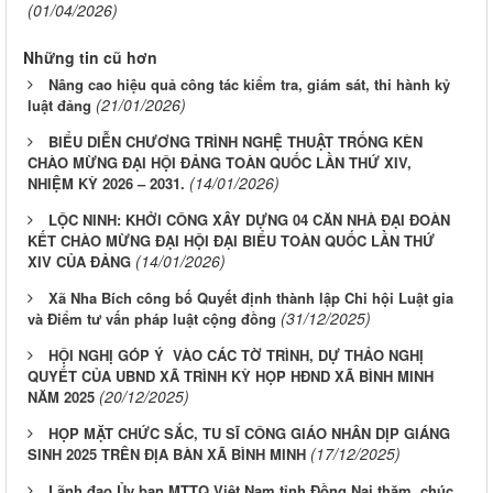
(01/04/2026)
Những tin cũ hơn
Nâng cao hiệu quả công tác kiểm tra, giám sát, thi hành kỷ
(21/01/2026)
luật đảng
BIỂU DIỄN CHƯƠNG TRÌNH NGHỆ THUẬT TRỐNG KÈN
CHÀO MỪNG ĐẠI HỘI ĐẢNG TOÀN QUỐC LẦN THỨ XIV,
(14/01/2026)
NHIỆM KỲ 2026 – 2031.
LỘC NINH: KHỞI CÔNG XÂY DỰNG 04 CĂN NHÀ ĐẠI ĐOÀN
KẾT CHÀO MỪNG ĐẠI HỘI ĐẠI BIỂU TOÀN QUỐC LẦN THỨ
(14/01/2026)
XIV CỦA ĐẢNG
Xã Nha Bích công bố Quyết định thành lập Chi hội Luật gia
(31/12/2025)
và Điểm tư vấn pháp luật cộng đồng
HỘI NGHỊ GÓP Ý VÀO CÁC TỜ TRÌNH, DỰ THẢO NGHỊ
QUYẾT CỦA UBND XÃ TRÌNH KỲ HỌP HĐND XÃ BÌNH MINH
(20/12/2025)
NĂM 2025
HỌP MẶT CHỨC SẮC, TU SĨ CÔNG GIÁO NHÂN DỊP GIÁNG
(17/12/2025)
SINH 2025 TRÊN ĐỊA BÀN XÃ BÌNH MINH
Lãnh đạo Ủy ban MTTQ Việt Nam tỉnh Đồng Nai thăm, chúc