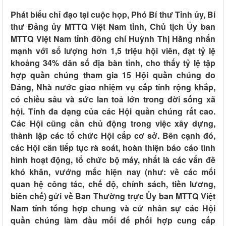
Phát biểu chỉ đạo tại cuộc họp, Phó Bí thư Tỉnh ủy, Bí
thư Đảng ủy MTTQ Việt Nam tỉnh, Chủ tịch Ủy ban
MTTQ Việt Nam tỉnh đồng chí Huỳnh Thị Hằng nhấn
mạnh với số lượng hơn 1,5 triệu hội viên, đạt tỷ lệ
khoảng 34% dân số địa bàn tỉnh, cho thấy tỷ lệ tập
hợp quần chúng tham gia 15 Hội quần chúng do
Đảng, Nhà nước giao nhiệm vụ cấp tỉnh rộng khắp,
có chiều sâu và sức lan toả lớn trong đời sống xã
hội. Tính đa dạng của các Hội quần chúng rất cao.
Các Hội cũng cần chủ động trong việc xây dựng,
thành lập các tổ chức Hội cấp cơ sở. Bên cạnh đó,
các Hội cần tiếp tục rà soát, hoàn thiện báo cáo tình
hình hoạt động, tổ chức bộ máy, nhất là các vấn đề
khó khăn, vướng mắc hiện nay (như: về các mối
quan hệ công tác, chế độ, chính sách, tiền lương,
biên chế) gửi về Ban Thường trực Ủy ban MTTQ Việt
Nam tỉnh tổng hợp chung và cử nhân sự các Hội
quần chúng làm đầu mối để phối hợp cung cấp