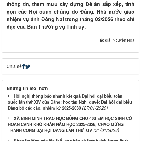
thông tin, tham mưu xây dựng Đề án sắp xếp, tinh
gọn các Hội quần chúng do Đảng, Nhà nước giao
nhiệm vụ tỉnh Đồng Nai trong tháng 02/2026 theo chỉ
đạo của Ban Thường vụ Tỉnh uỷ.
Tác giả:
Nguyễn Nga
Chia sẻ
Những tin mới hơn
Hội nghị thông báo nhanh kết quả Đại hội đại biểu toàn
quốc lần thứ XIV của Đảng; học tập Nghị quyết Đại hội đại biểu
(27/01/2026)
Đảng bộ các cấp, nhiệm kỳ 2025-2030
XÃ BÌNH MINH TRAO HỌC BỔNG CHO 400 EM HỌC SINH CÓ
HOÀN CẢNH KHÓ KHĂN NĂM HỌC 2025-2026, CHÀO MỪNG
(31/01/2026)
THÀNH CÔNG ĐẠI HỘI ĐẢNG LẦN THỨ XIV
Khen thưởng các tập thể, cá nhân có thành tích trong thực