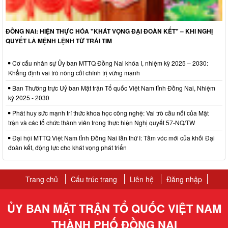
ĐỒNG NAI: HIỆN THỰC HÓA "KHÁT VỌNG ĐẠI ĐOÀN KẾT" – KHI NGHỊ
QUYẾT LÀ MỆNH LỆNH TỪ TRÁI TIM
Cơ cấu nhân sự Ủy ban MTTQ Đồng Nai khóa I, nhiệm kỳ 2025 – 2030:
Khẳng định vai trò nòng cốt chính trị vững mạnh
Ban Thường trực Uỷ ban Mặt trận Tổ quốc Việt Nam tỉnh Đồng Nai, Nhiệm
kỳ 2025 - 2030
Phát huy sức mạnh trí thức khoa học công nghệ: Vai trò cầu nối của Mặt
trận và các tổ chức thành viên trong thực hiện Nghị quyết 57-NQ/TW
Đại hội MTTQ Việt Nam tỉnh Đồng Nai lần thứ I: Tầm vóc mới của khối Đại
đoàn kết, động lực cho khát vọng phát triển
Trang chủ
Cấu trúc trang
Liên hệ
Đăng nhập
ỦY BAN MẶT TRẬN TỔ QUỐC VIỆT NAM
THÀNH PHỐ ĐỒNG NAI