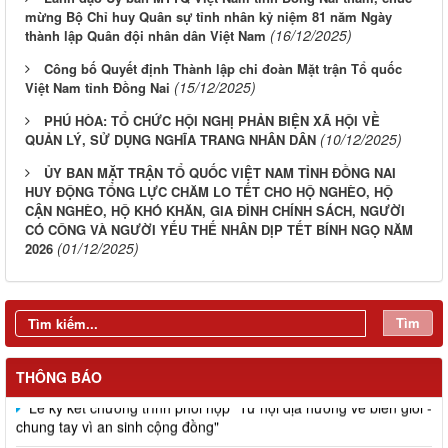
mừng Bộ Chỉ huy Quân sự tỉnh nhân kỷ niệm 81 năm Ngày
(16/12/2025)
thành lập Quân đội nhân dân Việt Nam
Công bố Quyết định Thành lập chi đoàn Mặt trận Tổ quốc
(15/12/2025)
Việt Nam tỉnh Đồng Nai
PHÚ HÒA: TỔ CHỨC HỘI NGHỊ PHẢN BIỆN XÃ HỘI VỀ
(10/12/2025)
QUẢN LÝ, SỬ DỤNG NGHĨA TRANG NHÂN DÂN
ỦY BAN MẶT TRẬN TỔ QUỐC VIỆT NAM TỈNH ĐỒNG NAI
HUY ĐỘNG TỔNG LỰC CHĂM LO TẾT CHO HỘ NGHÈO, HỘ
CẬN NGHÈO, HỘ KHÓ KHĂN, GIA ĐÌNH CHÍNH SÁCH, NGƯỜI
CÓ CÔNG VÀ NGƯỜI YẾU THẾ NHÂN DỊP TẾT BÍNH NGỌ NĂM
(01/12/2025)
2026
Tìm
Đồng chí Nguyễn Tấn Phú dự, chỉ đạo Hội nghị giao ban công
tác Mặt trận quý I năm 2026 và ký kết giao ước thi đua của cụm
thi đua số 5
THÔNG BÁO
Lễ ký kết chương trình phối hợp "Từ nội địa hướng về biên giới -
chung tay vì an sinh cộng đồng"