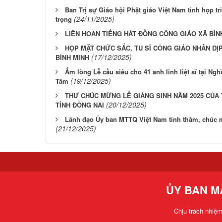
Ban Trị sự Giáo hội Phật giáo Việt Nam tỉnh họp tr
(24/11/2025)
trọng
LIÊN HOAN TIẾNG HÁT ĐỒNG CÔNG GIÁO XÃ BÌN
HỌP MẶT CHỨC SẮC, TU SĨ CÔNG GIÁO NHÂN DỊP
(17/12/2025)
BÌNH MINH
Ấm lòng Lễ cầu siêu cho 41 anh linh liệt sĩ tại Nghĩa
(19/12/2025)
Tâm
THƯ CHÚC MỪNG LỄ GIÁNG SINH NĂM 2025 CỦA T
(20/12/2025)
TỈNH ĐỒNG NAI
Lãnh đạo Ủy ban MTTQ Việt Nam tỉnh thăm, chúc 
(21/12/2025)
ỦY BAN M
Chịu trách nhiệ