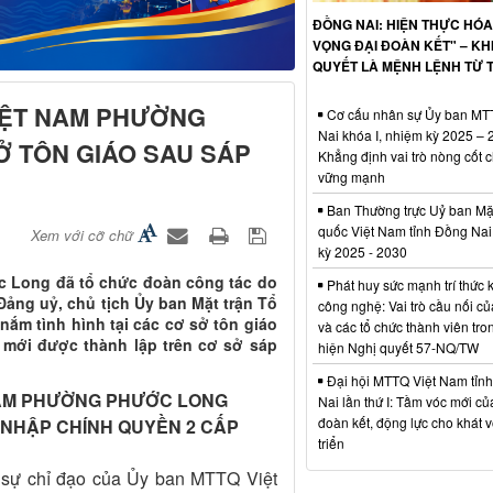
ĐỒNG NAI: HIỆN THỰC HÓA
VỌNG ĐẠI ĐOÀN KẾT" – KHI
QUYẾT LÀ MỆNH LỆNH TỪ T
IỆT NAM PHƯỜNG
Cơ cấu nhân sự Ủy ban M
Nai khóa I, nhiệm kỳ 2025 – 
 TÔN GIÁO SAU SÁP
Khẳng định vai trò nòng cốt ch
vững mạnh
Ban Thường trực Uỷ ban Mặt
quốc Việt Nam tỉnh Đồng Nai
Xem với cỡ chữ
kỳ 2025 - 2030
c Long đã tổ chức đoàn công tác do
Phát huy sức mạnh trí thức 
ảng uỷ, chủ tịch Ủy ban Mặt trận Tổ
công nghệ: Vai trò cầu nối củ
ắm tình hình tại các cơ sở tôn giáo
và các tổ chức thành viên tro
 mới được thành lập trên cơ sở sáp
hiện Nghị quyết 57-NQ/TW
Đại hội MTTQ Việt Nam tỉn
NAM PHƯỜNG PHƯỚC LONG
Nai lần thứ I: Tầm vóc mới củ
đoàn kết, động lực cho khát 
 NHẬP CHÍNH QUYỀN 2 CẤP
triển
 sự chỉ đạo của Ủy ban MTTQ Việt