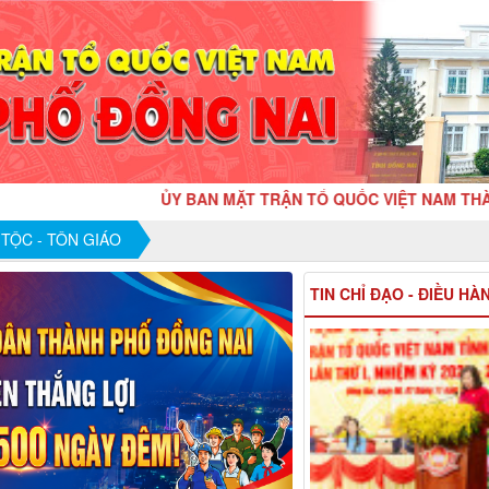
ỦY BAN MẶT TRẬN TỔ QUỐC VIỆT NAM THÀNH PHỐ
TỘC - TÔN GIÁO
TIN CHỈ ĐẠO - ĐIỀU HÀ