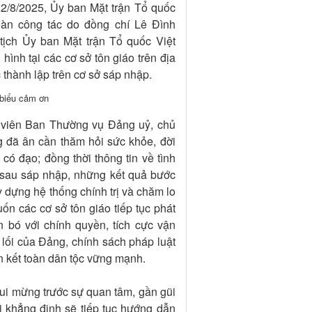
22/8/2025, Ủy ban Mặt trận Tổ quốc
àn công tác do đồng chí Lê Đình
ịch Ủy ban Mặt trận Tổ quốc Việt
nh tại các cơ sở tôn giáo trên địa
thành lập trên cơ sở sáp nhập.
 biểu cảm ơn
y viên Ban Thường vụ Đảng uỷ, chủ
 đã ân cần thăm hỏi sức khỏe, đời
có đạo; đồng thời thông tin về tình
ng sau sáp nhập, những kết quả bước
y dựng hệ thống chính trị và chăm lo
n các cơ sở tôn giáo tiếp tục phát
 bó với chính quyền, tích cực vận
 lối của Đảng, chính sách pháp luật
 kết toàn dân tộc vững mạnh.
vui mừng trước sự quan tâm, gần gũi
i khẳng định sẽ tiếp tục hướng dẫn