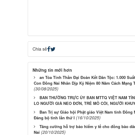
Chia sẻ
Những tin mới hơn
an Tỏa Tinh Thần Đại Đoàn Kết Dân Tộc: 1.000 Suấ
Con Đồng Nai Nhân Dịp Kỷ Niệm 80 Năm Cách Mạng 
(30/08/2025)
BAN THƯỜNG TRỰC ỦY BAN MTTQ VIỆT NAM TỈN
LO NGƯỜI GIÀ NEO ĐƠN, TRẺ MỒ CÔI, NGƯỜI KHU
Ban Trị sự Giáo hội Phật giáo Việt Nam tỉnh Đồng
(16/10/2025)
Đảng bộ tỉnh lần thứ I
Tăng cường hỗ trợ bảo hiểm y tế cho đồng bào dân 
(20/10/2025)
Nai