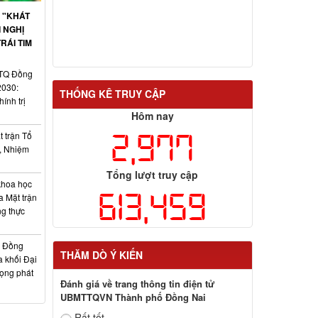
 "KHÁT
 NGHỊ
RÁI TIM
TTQ Đồng
2030:
THỐNG KÊ TRUY CẬP
ính trị
Hôm nay
2,977
 trận Tổ
, Nhiệm
Tổng lượt truy cập
khoa học
613,459
a Mặt trận
ng thực
h Đồng
THĂM DÒ Ý KIẾN
a khối Đại
vọng phát
Đánh giá về trang thông tin điện tử
UBMTTQVN Thành phố Đồng Nai
Rất tốt