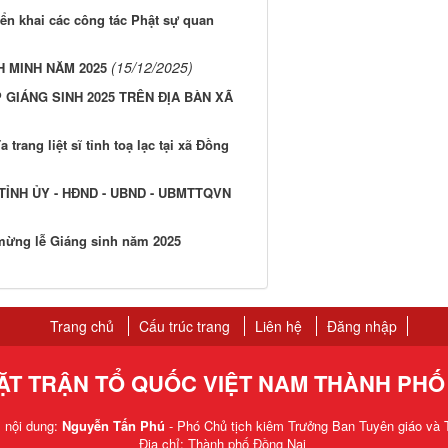
iển khai các công tác Phật sự quan
(15/12/2025)
H MINH NĂM 2025
 GIÁNG SINH 2025 TRÊN ĐỊA BÀN XÃ
 trang liệt sĩ tỉnh toạ lạc tại xã Đồng
ỈNH ỦY - HĐND - UBND - UBMTTQVN
mừng lễ Giáng sinh năm 2025
Trang chủ
Cấu trúc trang
Liên hệ
Đăng nhập
ẶT TRẬN TỔ QUỐC VIỆT NAM THÀNH PHỐ
m nội dung:
Nguyễn Tấn Phú
- Phó Chủ tịch kiêm Trưởng Ban Tuyên giáo và T
Địa chỉ: Thành phố Đồng Nai