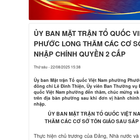
ỦY BAN MẶT TRẬN TỔ QUỐC V
PHƯỚC LONG THĂM CÁC CƠ SỞ
NHẬP CHÍNH QUYỀN 2 CẤP
Thứ sáu - 22/08/2025 15:38
Ủy ban Mặt trận Tổ quốc Việt Nam phường Phướ
đồng chí Lê Đình Thiện, Ủy viên Ban Thường vụ Đ
quốc Việt Nam phường đến thăm, chúc mừng và n
trên địa bàn phường sau khi đơn vị hành chính
nhập.
ỦY BAN MẶT TRẬN TỔ QUỐC VIỆT 
THĂM CÁC CƠ SỞ TÔN GIÁO SAU SÁP
Thực hiện chủ trương của Đảng, Nhà nước và