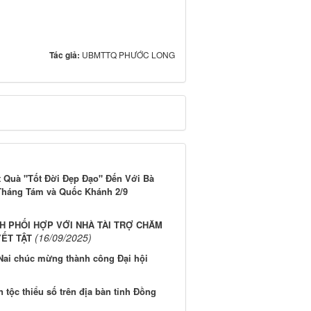
Tác giả:
UBMTTQ PHƯỚC LONG
t Quà "Tốt Đời Đẹp Đạo" Đến Với Bà
Tháng Tám và Quốc Khánh 2/9
H PHỐI HỢP VỚI NHÀ TÀI TRỢ CHĂM
(16/09/2025)
YẾT TẬT
 Nai chúc mừng thành công Đại hội
tộc thiểu số trên địa bàn tỉnh Đồng