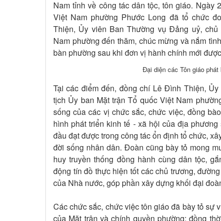
Nam tỉnh về công tác dân tộc, tôn giáo. Ngày 
Việt Nam phường Phước Long đã tổ chức đo
Thiện, Ủy viên Ban Thường vụ Đảng uỷ, chủ t
Nam phường đến thăm, chúc mừng và nắm tình hì
bàn phường sau khi đơn vị hành chính mới được 
Đại diện các Tôn giáo phát
Tại các điểm đến, đồng chí Lê Đình Thiện, Ủ
tịch Ủy ban Mặt trận Tổ quốc Việt Nam phường
sống của các vị chức sắc, chức việc, đồng bào 
hình phát triển kinh tế - xã hội của địa phươ
đầu đạt được trong công tác ổn định tổ chức, xâ
đời sống nhân dân. Đoàn cũng bày tỏ mong muố
huy truyền thống đồng hành cùng dân tộc, gắn
động tín đồ thực hiện tốt các chủ trương, đường
của Nhà nước, góp phần xây dựng khối đại đoàn
Các chức sắc, chức việc tôn giáo đã bày tỏ sự 
của Mặt trận và chính quyền phường; đồng thờ