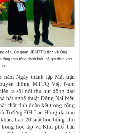
nông dân, Cơ quan UBMTTQ tỉnh và Ông
ường trao tặng danh hiệu hộ gia đình văn
ình
5 năm Ngày thành lập Mặt trận
truyền thống MTTQ Việt Nam
iễn ra sôi nổi thu hút đông đảo
hà hát nghệ thuật Đồng Nai biểu
hắt chặt tình đoàn kết trong cộng
à Trường ĐH Lạc Hồng đã trao
 khăn, trao 20 suất học bổng cho
 trong học tập và Khu phố Tân