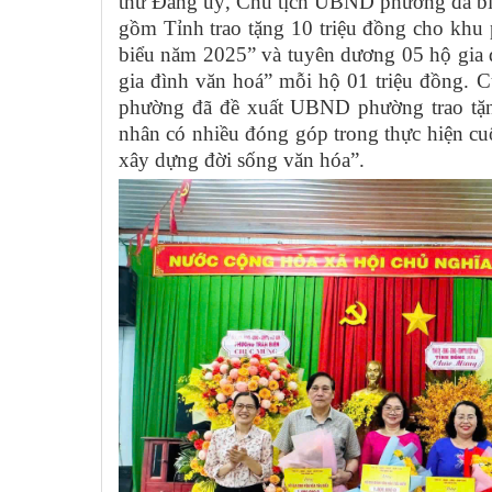
thư Đảng uỷ, Chủ tịch UBND phường đã biể
gồm Tỉnh trao tặng 10 triệu đồng cho khu 
biểu năm 2025” và tuyên dương 05 hộ gia đ
gia đình văn hoá” mỗi hộ 01 triệu đồng.
phường đã đề xuất UBND phường trao tặng
nhân có nhiều đóng góp trong thực hiện c
xây dựng đời sống văn hóa”.