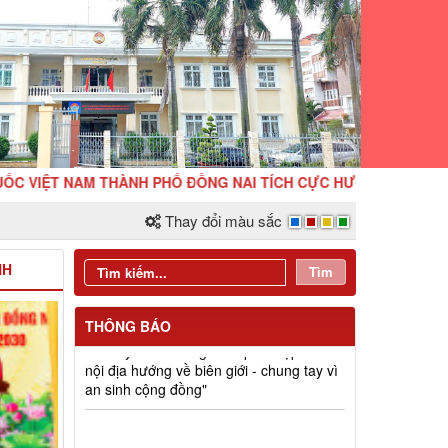
AM THÀNH PHỐ ĐỒNG NAI TÍCH CỰC HƯỞNG ỨNG ĐỢT THI ĐUA ĐẶ
Thay đổi màu sắc
Đồng chí Nguyễn Tấn Phú dự, chỉ đạo
Hội nghị giao ban công tác Mặt trận quý
NH
Tìm
I năm 2026 và ký kết giao ước thi đua
của cụm thi đua số 5
THÔNG BÁO
Lễ ký kết chương trình phối hợp "Từ
nội địa hướng về biên giới - chung tay vì
an sinh cộng đồng"