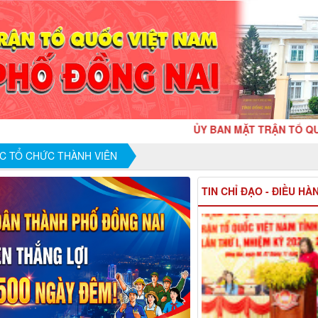
ỦY BAN MẶT TRẬN TỔ QUỐC VIỆT N
C TỔ CHỨC THÀNH VIÊN
TIN CHỈ ĐẠO - ĐIỀU HÀ