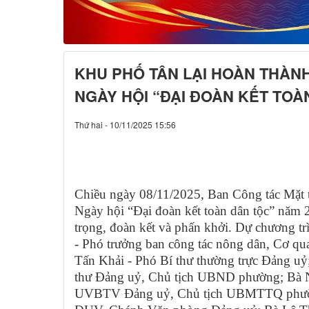
KHU PHỐ TÂN LẠI HOÀN THÀN
NGÀY HỘI “ĐẠI ĐOÀN KẾT TOÀ
Thứ hai - 10/11/2025 15:56
Chiều ngày 08/11/2025, Ban Công tác Mặt 
Ngày hội “Đại đoàn kết toàn dân tộc” năm 
trọng, đoàn kết và phấn khởi. Dự chương 
- Phó trưởng ban công tác nông dân, Cơ
Tấn Khải - Phó Bí thư thường trực Đảng u
thư Đảng uỷ, Chủ tịch UBND phường; Bà 
UVBTV Đảng uỷ, Chủ tịch UBMTTQ phườ