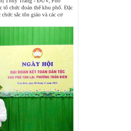
hị Thuỳ Trang - ĐUV, Phó
c tổ chức đoàn thể khu phố. Đặc
 chức sắc tôn giáo và các cơ