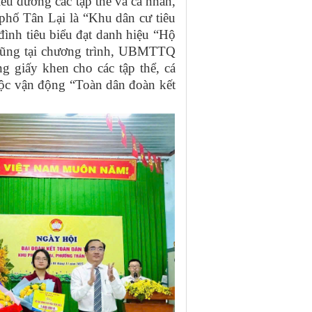
u dương các tập thể và cá nhân,
phố Tân Lại là “Khu dân cư tiêu
ình tiêu biểu đạt danh hiệu “Hộ
 Cũng tại chương trình, UBMTTQ
 giấy khen cho các tập thể, cá
uộc vận động “Toàn dân đoàn kết