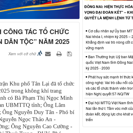
ĐỒNG NAI: HIỆN THỰC HÓA
VỌNG ĐẠI ĐOÀN KẾT" – KHI
QUYẾT LÀ MỆNH LỆNH TỪ T
H CÔNG TÁC TỔ CHỨC
Cơ cấu nhân sự Ủy ban M
Nai khóa I, nhiệm kỳ 2025 – 
N DÂN TỘC” NĂM 2025
Khẳng định vai trò nòng cốt ch
vững mạnh
Xem với cỡ chữ
Ban Thường trực Uỷ ban Mặt
quốc Việt Nam tỉnh Đồng Nai
kỳ 2025 - 2030
Phát huy sức mạnh trí thức 
công nghệ: Vai trò cầu nối củ
trận Khu phố Tân Lại đã tổ chức
và các tổ chức thành viên tro
2025 trong không khí trang
hiện Nghị quyết 57-NQ/TW
trình có Bà Phạm Thị Ngọc Minh
Đại hội MTTQ Việt Nam tỉn
 quan UBMTTQ tỉnh; Ông Lâm
Nai lần thứ I: Tầm vóc mới củ
ỷ; Ông Nguyễn Duy Tân - Phó bí
đoàn kết, động lực cho khát 
Nguyễn Ngọc Thảo An -
triển
ng; Ông Nguyễn Cao Cường -