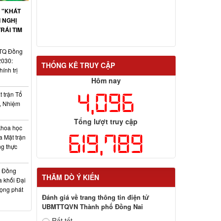
 "KHÁT
 NGHỊ
RÁI TIM
TTQ Đồng
2030:
THỐNG KÊ TRUY CẬP
ính trị
Hôm nay
4,096
 trận Tổ
, Nhiệm
Tổng lượt truy cập
khoa học
619,789
a Mặt trận
ng thực
h Đồng
THĂM DÒ Ý KIẾN
a khối Đại
vọng phát
Đánh giá về trang thông tin điện tử
UBMTTQVN Thành phố Đồng Nai
Rất tốt