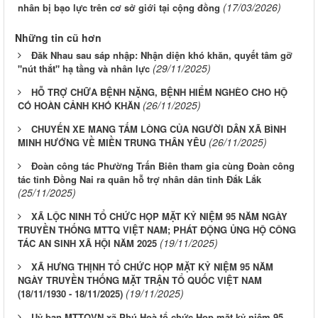
(17/03/2026)
nhân bị bạo lực trên cơ sở giới tại cộng đồng
Những tin cũ hơn
Đăk Nhau sau sáp nhập: Nhận diện khó khăn, quyết tâm gỡ
(29/11/2025)
"nút thắt" hạ tầng và nhân lực
HỖ TRỢ CHỮA BỆNH NẶNG, BỆNH HIỂM NGHÈO CHO HỘ
(26/11/2025)
CÓ HOÀN CẢNH KHÓ KHĂN
CHUYẾN XE MANG TẤM LÒNG CỦA NGƯỜI DÂN XÃ BÌNH
(26/11/2025)
MINH HƯỚNG VỀ MIỀN TRUNG THÂN YÊU
Đoàn công tác Phường Trấn Biên tham gia cùng Đoàn công
tác tỉnh Đồng Nai ra quân hỗ trợ nhân dân tỉnh Đắk Lắk
(25/11/2025)
XÃ LỘC NINH TỔ CHỨC HỌP MẶT KỶ NIỆM 95 NĂM NGÀY
TRUYỀN THỐNG MTTQ VIỆT NAM; PHÁT ĐỘNG ỦNG HỘ CÔNG
(19/11/2025)
TÁC AN SINH XÃ HỘI NĂM 2025
XÃ HƯNG THỊNH TỔ CHỨC HỌP MẶT KỶ NIỆM 95 NĂM
NGÀY TRUYỀN THỐNG MẶT TRẬN TỔ QUỐC VIỆT NAM
(19/11/2025)
(18/11/1930 - 18/11/2025)
Uỷ ban MTTQVN xã Phú Hoà tổ chức Họp mặt kỷ niệm 95