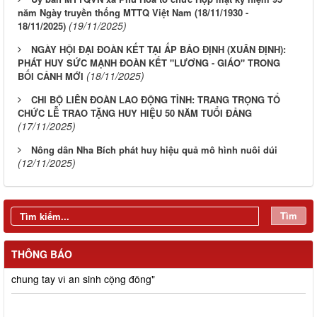
năm Ngày truyền thống MTTQ Việt Nam (18/11/1930 -
(19/11/2025)
18/11/2025)
NGÀY HỘI ĐẠI ĐOÀN KẾT TẠI ẤP BẢO ĐỊNH (XUÂN ĐỊNH):
PHÁT HUY SỨC MẠNH ĐOÀN KẾT "LƯƠNG - GIÁO" TRONG
(18/11/2025)
BỐI CẢNH MỚI
CHI BỘ LIÊN ĐOÀN LAO ĐỘNG TỈNH: TRANG TRỌNG TỔ
CHỨC LỄ TRAO TẶNG HUY HIỆU 50 NĂM TUỔI ĐẢNG
(17/11/2025)
Nông dân Nha Bích phát huy hiệu quả mô hình nuôi dúi
(12/11/2025)
Đồng chí Nguyễn Tấn Phú dự, chỉ đạo Hội nghị giao ban công
Tìm
tác Mặt trận quý I năm 2026 và ký kết giao ước thi đua của cụm
thi đua số 5
THÔNG BÁO
Lễ ký kết chương trình phối hợp "Từ nội địa hướng về biên giới -
chung tay vì an sinh cộng đồng"