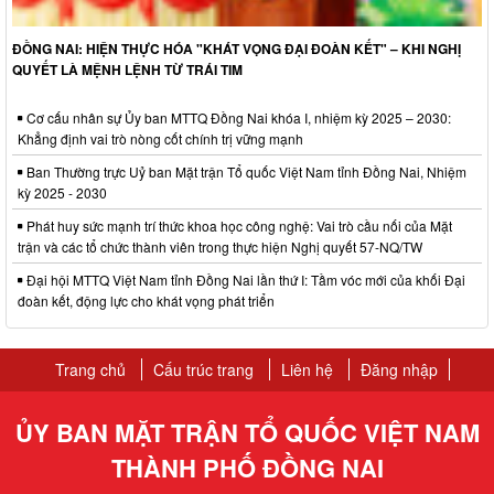
ĐỒNG NAI: HIỆN THỰC HÓA "KHÁT VỌNG ĐẠI ĐOÀN KẾT" – KHI NGHỊ
QUYẾT LÀ MỆNH LỆNH TỪ TRÁI TIM
Cơ cấu nhân sự Ủy ban MTTQ Đồng Nai khóa I, nhiệm kỳ 2025 – 2030:
Khẳng định vai trò nòng cốt chính trị vững mạnh
Ban Thường trực Uỷ ban Mặt trận Tổ quốc Việt Nam tỉnh Đồng Nai, Nhiệm
kỳ 2025 - 2030
Phát huy sức mạnh trí thức khoa học công nghệ: Vai trò cầu nối của Mặt
trận và các tổ chức thành viên trong thực hiện Nghị quyết 57-NQ/TW
Đại hội MTTQ Việt Nam tỉnh Đồng Nai lần thứ I: Tầm vóc mới của khối Đại
đoàn kết, động lực cho khát vọng phát triển
Trang chủ
Cấu trúc trang
Liên hệ
Đăng nhập
ỦY BAN MẶT TRẬN TỔ QUỐC VIỆT NAM
THÀNH PHỐ ĐỒNG NAI