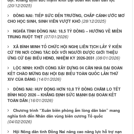
(20/12/2025)
ĐỒNG NAI: TIẾP SỨC ĐẾN TRƯỜNG, CHẮP CÁNH ƯỚC MƠ
(28/12/2025)
CHO HỌC SINH, SINH VIÊN VƯỢT KHÓ
NGHĨA TÌNH ĐỒNG NAI: 18,5 TỶ ĐỒNG – HƯỚNG VỀ MIỀN
(07/01/2026)
TRUNG RUỘT THỊT
XÃ BÌNH MINH TỔ CHỨC HỘI NGHỊ LIÊN TỊCH LẤY Ý KIẾN
CỬ TRI NƠI CÔNG TÁC ĐỐI VỚI NGƯỜI ĐƯỢC GIỚI THIỆU
(08/01/2026)
ỨNG CỬ ĐẠI BIỂU HĐND, NHIỆM KỲ 2026-2031
LỘC NINH: KHỞI CÔNG XÂY DỰNG 04 CĂN NHÀ ĐẠI ĐOÀN
KẾT CHÀO MỪNG ĐẠI HỘI ĐẠI BIỂU TOÀN QUỐC LẦN THỨ
(14/01/2026)
XIV CỦA ĐẢNG
ĐỒNG NAI: HUY ĐỘNG HƠN 10,8 TỶ ĐỒNG CHĂM LO TẾT
BÍNH NGỌ 2026 – KHẲNG ĐỊNH SỨC MẠNH ĐẠI ĐOÀN KẾT
(16/01/2026)
TOÀN DÂN
Chương trình “Xuân biên phòng ấm lòng dân bản” mang
nghĩa tình đến Nhân dân vùng biên cương Tổ quốc
(04/02/2026)
Hội Nông dân tỉnh Đồng Nai nâng cao năng lực hỗ trợ nạn