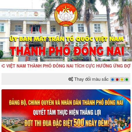
NAM THÀNH PHỐ ĐỒNG NAI TÍCH CỰC HƯỞNG ỨNG ĐỢT THI ĐUA Đ
Thay đổi màu sắc