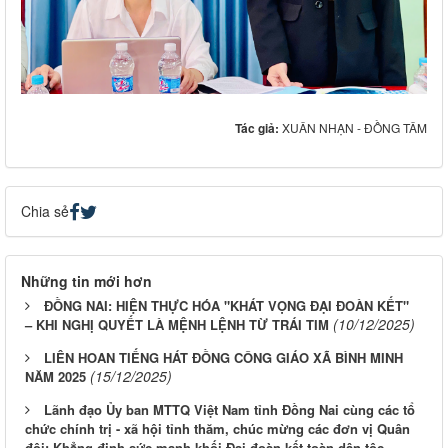
Tác giả:
XUÂN NHẠN - ĐỒNG TÂM
Chia sẻ
Những tin mới hơn
ĐỒNG NAI: HIỆN THỰC HÓA "KHÁT VỌNG ĐẠI ĐOÀN KẾT"
(10/12/2025)
– KHI NGHỊ QUYẾT LÀ MỆNH LỆNH TỪ TRÁI TIM
LIÊN HOAN TIẾNG HÁT ĐỒNG CÔNG GIÁO XÃ BÌNH MINH
(15/12/2025)
NĂM 2025
Lãnh đạo Ủy ban MTTQ Việt Nam tỉnh Đồng Nai cùng các tổ
chức chính trị - xã hội tỉnh thăm, chúc mừng các đơn vị Quân
đội: Khẳng định sức mạnh khối Đại đoàn kết toàn dân tộc