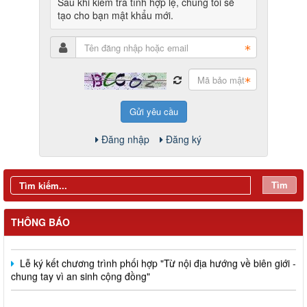
Sau khi kiểm tra tính hợp lệ, chúng tôi sẽ
tạo cho bạn mật khẩu mới.
Gửi yêu cầu
Đăng nhập
Đăng ký
Tìm
Đồng chí Nguyễn Tấn Phú dự, chỉ đạo Hội nghị giao ban công
tác Mặt trận quý I năm 2026 và ký kết giao ước thi đua của cụm
THÔNG BÁO
thi đua số 5
Lễ ký kết chương trình phối hợp "Từ nội địa hướng về biên giới -
chung tay vì an sinh cộng đồng"