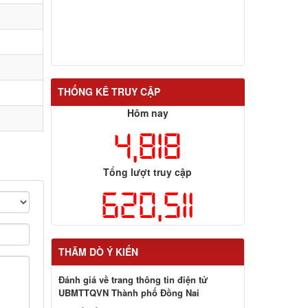
THỐNG KÊ TRUY CẬP
Hôm nay
4,818
Tổng lượt truy cập
620,511
THĂM DÒ Ý KIẾN
Đánh giá về trang thông tin điện tử
UBMTTQVN Thành phố Đồng Nai