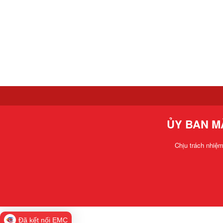
ỦY BAN M
Chịu trách nhiệ
Đã kết nối EMC